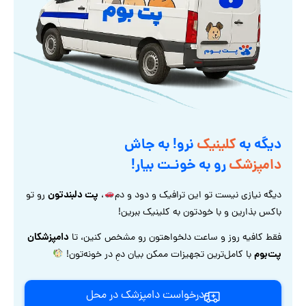
دیگه به
کلینیک
نرو! به جاش
دامپزشک
رو به خونـت بیار!
پت دلبندتون
دیگه نیازی نیست تو این ترافیک و دود و دم
،
رو تو
باکس بذارین و با خودتون به کلینیک ببرین!
دامپزشکان
فقط کافیه روز و ساعت دلخواهتون رو مشخص کنین، تا
پت‌بوم
با کامل‌ترین تجهیزات ممکن بیان دمِ در خونه‌تون!
درخواست دامپزشک در محل