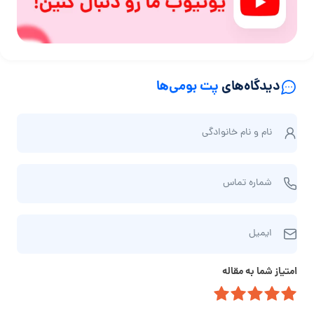
دیدگاه‌های
پت بومی‌ها
ن
نام و نام‌ خانوادگی
ا
م
ش
و
شماره تماس
م
ن
ا
ا
ا
ر
م‌
ایمیل
ی
ه
خ
م
ت
ا
امتیاز شما به مقاله
ی
م
ن
ل
ا
و