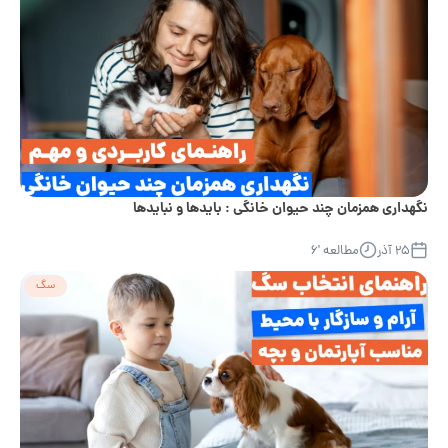
نگهداری همزمان چند حیوان خانگی : بایدها و نبایدها
۲۵ آذر
مطالعه '۶
سگ