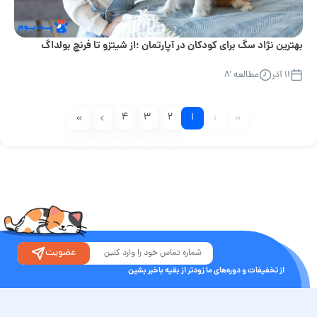
بهترین نژاد سگ برای کودکان در آپارتمان ؛از شیتزو تا فرنچ بولداگ
۱۱ آذر
مطالعه '۸
۴
۳
۲
۱
عضویت
از تخفیفات و دوره‌های ما زودتر از بقیه باخبر بشین