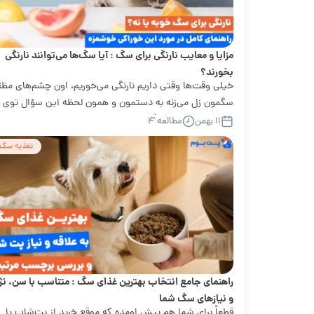
مزایا و معایب نارنگی برای سگ : آیا سگ‌ها می‌توانند نارنگی
بخورند؟
خیلی وقت‌ها وقتی داریم نارنگی می‌خوریم، اون چشم‌های مظل
سگمون زل می‌زنه به دستمون و همون لحظه این سؤال توی
ذهنمون میاد: آیا سگ‌ها...
۱۱ بهمن
مطالعه '۴
تغذیه سگ
راهنمای جامع انتخاب بهترین غذای سگ : متناسب با سن، نژ
و نیازهای سگ شما
قطعاً برای شما هم پیش اومده که موقع خرید از پت‌شاپ یا