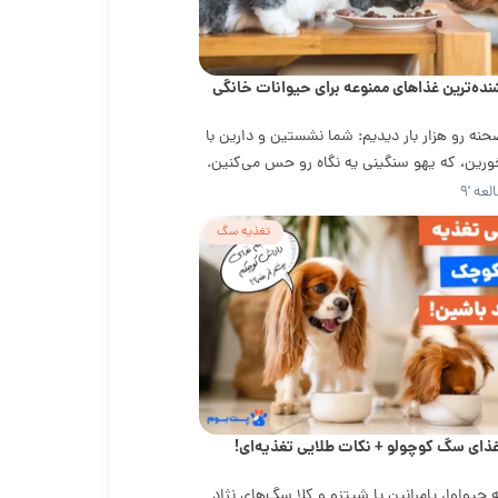
نده‌ترین غذاهای ممنوعه برای حیوانات خانگی
نه رو هزار بار دیدیم: شما نشستین و دارین با
ورین، که یهو سنگینی یه نگاه رو حس می‌کنین.
عه '۹
تغذیه سگ
غذای سگ کوچولو + نکات طلایی تغذیه‌ای!
چیواوا، پامرانین یا شیتزو و کلا سگ‌های نژاد