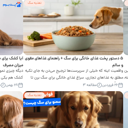
تغذیه سگ
۵ دستور پخت غذای خانگی برای سگ + راهنمای غذاهای مقوی
آیا کشک برای 
و سالم
میزان مصرف
ین
واقعیت اینه که خیلی از سرپرست‌ها ترجیح می‌دن به جای تکیه
دیگه چیزی نمون
ه،
مطلق به غذاهای تجاری، سراغ غذای خانگی برای سگ برن تا
کشک هم یکی از 
دقیقاً بدونن...
۲۶ فروردین
مطالعه '۴
۲۸ بهمن
م
تغذیه سگ