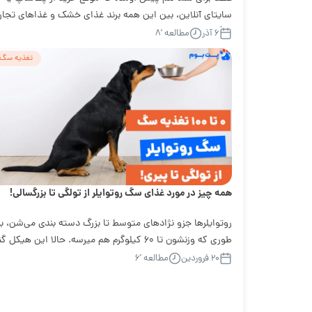
سایتای آنلاین، بین این همه برند غذای خشک و غذاهای تجار
دیگه،...
۶ آذر
مطالعه '۸
تغذیه سگ
همه چیز در مورد غذای سگ روتوایلر از تولگی تا بزرگسالی!
روتوایلر‌ها جزو نژادهای متوسط تا بزرگ دسته بندی می‌شن، ب
طوری که وزنشون تا ۶۰ کیلوگرم هم میرسه. حالا این هیکل 
رو با...
۲۰ فروردین
مطالعه '۶