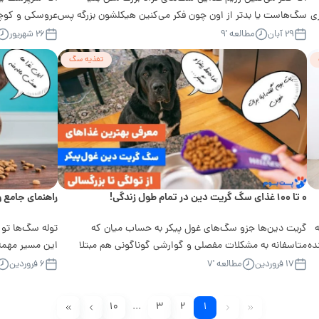
ی
سگ‌هاست یا بدتر از اون چون فکر می‌کنین هیکلشون بزرگه پس
عروسکی و کوچی
به کالری و...
نیازهای غذاییش
۲۹ آبان
مطالعه '۹
۲۶ شهریور
تغذیه سگ
۰ تا ۱۰۰ غذای سگ گریت دین در تمام طول زندگی!
راهنمای جامع و
ه
گریت دین‌ها جزو سگ‌های غول پیکر به حساب میان که
توله سگ‌ها تو
گنده
متاسفانه به مشکلات مفصلی و گوارشی گوناگونی‌ هم مبتلا
این مسیر مهمه
میشن. به همین دلیل تغذیه درست...
۱۷ فروردین
مطالعه '۷
۶ فروردین
۱۰
...
۳
۲
۱