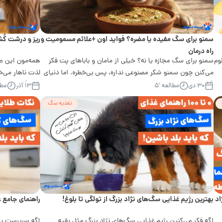
سمنو برای سگ مفیده یا مضره؟ فواید اون +علائم مسمومیت و
ریز و درشت کُش
راه درمان
وم
سمنو برای سگ مجازه یا نه؟ خیلی از مامان و باباهای پت فکر
همه‌مون این صح
می‌کنن چون سمنو شکر مصنوعی نداره، پس بی‌خطره. اما دنیای
لذت ناهار می‌خ
گوارش...
برمی‌گردین...
۳۰ دی
مطالعه '۵
۱۳ آذر
مطال
تغذیه سگ
اد
بهترین رژیم غذایی سگ‌های نژاد بزرگ از تولگی تا بلوغ!
راهنمای جامع 
اگه فکر می‌کنین رژیم غذایی سگ‌های نژاد بزرگ مثل بقیه
اگه سرپرست یه 