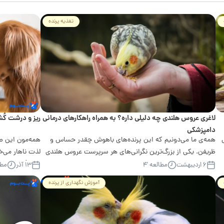
تغذیه پرنده
لاغری عروس هلندی چه دلیلی داره؟ به همراه راهکارهای درمانی
ریز و درشت کُش
دامپزشکی
همه‌ی ما می‌دونیم که این پرنده‌های باهوش چقدر حساس و
همه‌مون این صح
ظریفن. یکی از بزرگ‌ترین نگرانی‌های هر سرپرست عروس هلندی
لذت ناهار می‌خ
اینه که حس کنه پرنده‌اش...
برمی‌گردین...
۶ اردیبهشت
مطالعه '۴
۱۳ آذر
مطال
آموزش نگهداری از پرنده