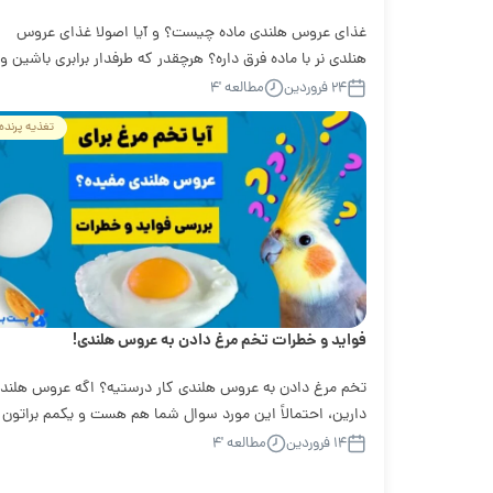
غذای عروس هلندی ماده چیست؟ و آیا اصولا غذای عروس
هنلدی نر با ماده فرق داره؟ هرچقدر که طرفدار برابری باشین و
نمیشه منکر...
۲۴ فروردین
مطالعه '۴
تغذیه پرنده
فواید و خطرات تخم مرغ دادن به عروس هلندی!
تخم مرغ دادن به عروس هلندی کار درستیه؟ اگه عروس هلند
دارین، احتمالاً این مورد سوال شما هم هست و یکمم براتون
عجیبه. درواقع...
۱۴ فروردین
مطالعه '۴