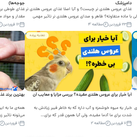
دامپزشک
جوجه‌ها)
غذای عروس هلندی نر چیست؟ و آیا اصلا غذای عروس هلندی نر
لی
با ماده متفاوته؟ ظاهر و صدای عروس هلندی نر تاثیر مهمی
مقدار و مواد 
تو...
نه...
۲۳ فروردین
مطالعه '۴
۱۶ فروردین
تغذیه پرنده
آیا خیار برای عروس هلندی مفیده؟ بررسی مزایا و معایب آن
بهترین برند غذای عر
ی
خیار یه میوه خوشمزه و آب داره که به خاطر فیبر زیادش به
همه‌ی ما به ا
شدت برای ما آدما مفیده، ولی آیا همون قدر که برای...
می‌تونه تاثیر 
بذاره، ولی...
۷ فروردین
مطالعه '۲
۱ فروردین