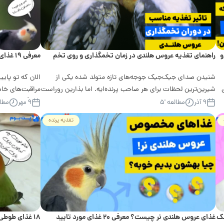
و
راهنمای تغذیه عروس هلندی در زمان تخمگذاری و روی تخم
معرفی ۱۹ غذای طبع گرم عروس هلندی مناسب پرریزی و سرما!
شنیدن صدای جیک‌جیک جوجه‌های تازه متولد شده یکی از
الان که تو پایی
شیرین‌ترین لحظات برای هر صاحب پرنده‌ایه. اما بذارین روراست
مراقبت‌های خاص
باشیم؛ رسیدن به اون لحظه فقط...
آمادگی...
۹ آذر
مطالعه '۵
۹ مهر
مطال
تغذیه پرنده
غذای عروس هلندی نر چیست؟ معرفی ۲۰ غذای مورد تایید
۱۸ غذای طوطی