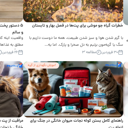
خطرات گیاه جو موشی برای پت‌ها در فصل بهار و تابستان
۵ دستور پخت 
و سالم
با گرم شدن هوا و سبز شدن طبیعت، همه ما دوست داریم با
واقعیت اینه که
سگ یا گربه‌مون بزنیم به دل صحرا و پارک. اما یه...
مطلق به غذاها
دقیقاً بدونن...
۳۰ فروردین
مطالعه '۳
۲۶ فروردین
آموزش نگهداری از گربه
راهنمای کامل بستن کوله نجات حیوان خانگی در جنگ برای
مراقبت از پت د
انواع پت
خانگی را نجات