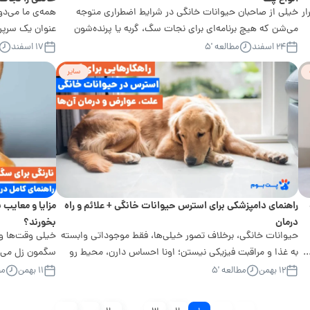
ر
خیلی از صاحبان حیوانات خانگی در شرایط اضطراری متوجه
همه‌ی ما می‌دو
می‌شن که هیچ برنامه‌ای برای نجات سگ، گربه یا پرنده‌شون
عنوان یک سرپر
ندارن. در حالی که داشتن...
آماده باشیم. مر
۲۴ اسفند
مطالعه '۵
۱۷ اسفند
سایر
راهنمای دامپزشکی برای استرس حیوانات خانگی + علائم و راه
مزایا و معایب ن
درمان
بخورند؟
حیوانات خانگی، برخلاف تصور خیلی‌ها، فقط موجوداتی وابسته
خیلی وقت‌ها وق
.
به غذا و مراقبت فیزیکی نیستن؛ اونا احساس دارن، محیط رو
سگمون زل می‌ز
درک می‌کنن و به‌شدت تحت...
ذهنمون میاد: آ
۱۲ بهمن
مطالعه '۵
۱۱ بهمن
مط