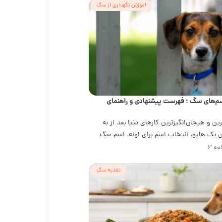
آموزش نگهداری از سگ
م‌های سگ ؛ فهرست پیشنهادی و راهنمای
ین و هیجان‌انگیزترین کارهای دنیا بعد از به
 یک هاپو، انتخاب اسم برای اونه. اسم سگ
از...
ه '۶
تغذیه سگ