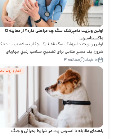
اولین ویزیت دامپزشک سگ چه مراحلی داره؟ از معاینه تا
واکسیناسیون
اولین ویزیت دامپزشک سگ فقط یک چکاپ ساده نیست؛ بلکه
شروع یک مسیرِ طلایی برای تضمینِ سلامتِ رفیقِ چهارپای
شماست. چه یه توله‌سگ تازه...
۱۰ خرداد
مطالعه '۴
اخبار و رویدادها
راهنمای مقابله با استرس پت در شرایط بحرانی و جنگ