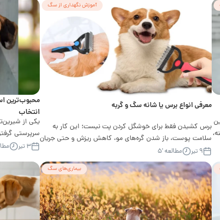
آموزش نگهداری از سگ
محبوب‌ترین اس
معرفی انواع برس یا شانه سگ و گربه
انتخاب
ین
یکی از شیرین‌تر
برس کشیدن فقط برای خوشگل کردن پت نیست؛ این کار به
ه،
سرپرستی گرفتن
سلامت پوست، باز شدن گره‌های مو، کاهش ریزش و حتی جریان
شما خیلی فراتر 
۳ تیر
مطالع
بهتر خون...
۹ تیر
مطالعه '۵
بیماری‌های سگ