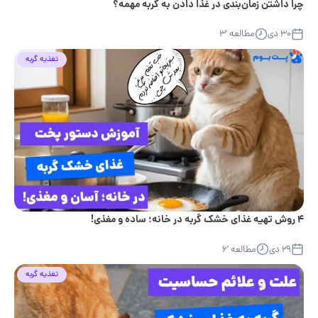
چرا داشتن زمان‌بندی در غذا دادن به گربه مهمه؟
۳۰ دی
مطالعه '۳
تغذیه گربه
۴ روش تهیه غذای خشک گربه در خانه؛ ساده و مغذی!
۲۹ دی
مطالعه '۶
تغذیه گربه