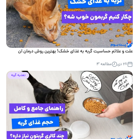
علت و علائم حساسیت گربه به غذای خشک! بهترین روش درمان آن
۲۸ دی
مطالعه '۴
تغذیه گربه