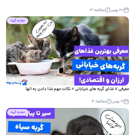
۳۰ بهمن
مطالعه '۳
تغذیه گربه
معرفی ۷ غذای گربه‌ های خیابانی + نکات مهم غذا دادن به آنها
۲۱ بهمن
مطالعه '۴
تغذیه گربه