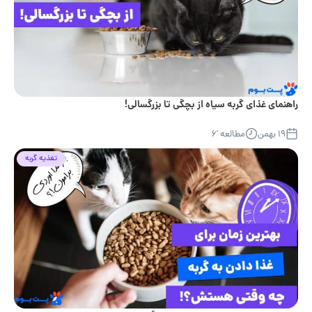
راهنمای غذای گربه سیاه از بچگی تا بزرگسالی!
۱۹ بهمن
مطالعه '۶
تغذیه گربه