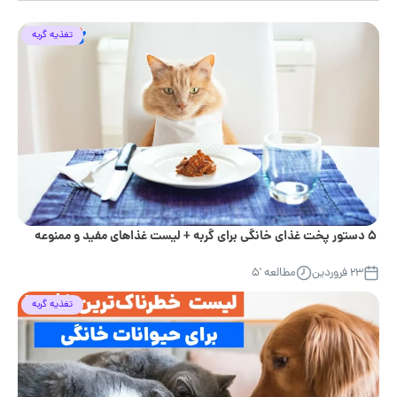
تغذیه گربه
۵ دستور پخت غذای خانگی برای گربه + لیست غذاهای مفید و ممنوعه
۲۳ فروردین
مطالعه '۵
تغذیه گربه