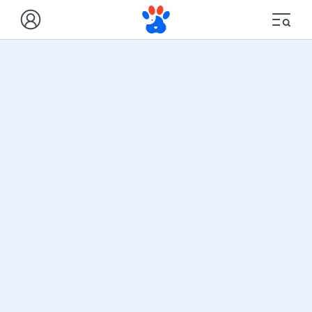
عضویت
از تخفیفات و دوره‌های ما زودتر از بقیه باخبر بشین
در «پت‌بوم»، با مشاوره دامپزشکی آنلاین، برنامه غذایی پت،
محتوای آموزشی، معرفی مراکز دامپزشکی و پت شاپ آنلاین
به شما در مراقبت بهتر از حیوانات خانگی کمک می‌کنیم.
هدف پت بوم، ایجاد یک زندگی شاد و با کیفیت برای