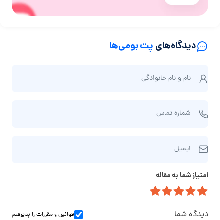
دیدگاه‌های
پت بومی‌ها
ن
نام و نام‌ خانوادگی
ا
م
ش
و
شماره تماس
م
ن
ا
ا
ا
ر
م‌
ایمیل
ی
ه
خ
م
ت
ا
امتیاز شما به مقاله
ی
م
ن
ل
ا
و
س
ا
دیدگاه شما
قوانین و مقررات
را پذیرفتم