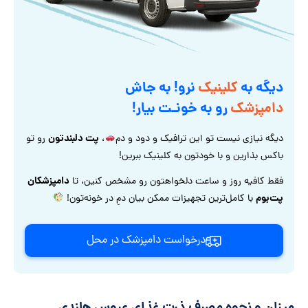
دیگه به
کلینیک
نرو! به جاش
دامپزشک
رو به خونـت بیار!
پت دلبندتون
دیگه نیازی نیست تو این ترافیک و دود و دم
،
رو تو
باکس بذارین و با خودتون به کلینیک ببرین!
دامپزشکان
فقط کافیه روز و ساعت دلخواهتون رو مشخص کنین، تا
پت‌بوم
با کامل‌ترین تجهیزات ممکن بیان دمِ در خونه‌تون!
درخواست دامپزشک در محل