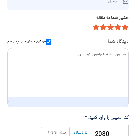
م‌
ایمیل
ی
ه
خ
م
ت
ا
امتیاز شما به مقاله
ی
م
ن
ل
ا
و
س
ا
دیدگاه شما
قوانین و مقررات
را پذیرفتم
د
گ
ی
۰
کد امنیتی را وارد کنید:
*
تازه‌سازی