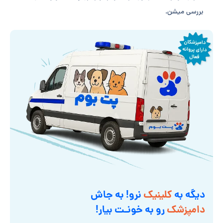
بررسی میشن.
دیگه به
کلینیک
نرو! به جاش
دامپزشک
رو به خونـت بیار!