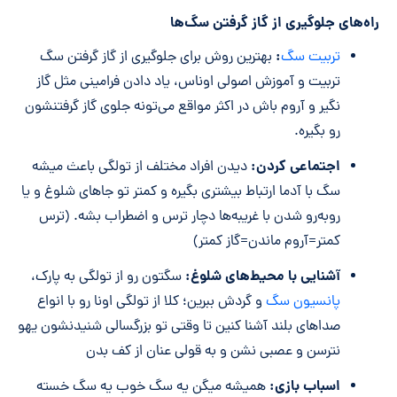
راه‌های جلوگیری از گاز گرفتن سگ‌ها
:
تربیت سگ
بهترین روش برای جلوگیری از گاز گرفتن سگ‌
تربیت و آموزش اصولی اوناس، یاد دادن فرامینی مثل گاز
نگیر و آروم باش در اکثر مواقع می‌تونه جلوی گاز گرفتنشون
رو بگیره.
اجتماعی کردن:
دیدن افراد مختلف از تولگی باعث میشه
سگ با آدما ارتباط بیشتری بگیره و کمتر تو جاهای شلوغ و یا
روبه‌رو شدن با غریبه‌ها دچار ترس و اضطراب بشه. (ترس
کمتر=آروم ماندن=گاز کمتر)
آشنایی با محیط‌های شلوغ:
سگتون رو از تولگی به پارک،
پانسیون سگ
و گردش ببرین؛ کلا از تولگی اونا رو با انواع
صداهای بلند آشنا کنین تا وقتی تو بزرگسالی شنیدنشون یهو
نترسن و عصبی نشن و به قولی عنان از کف بدن
اسباب بازی:
همیشه میگن یه سگ خوب یه سگ خسته