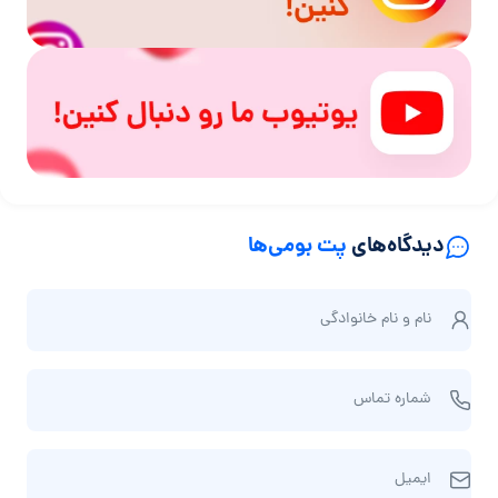
دیدگاه‌های
پت بومی‌ها
ن
نام و نام‌ خانوادگی
ا
م
ش
و
شماره تماس
م
ن
ا
ا
ا
ر
م‌
ایمیل
ی
ه