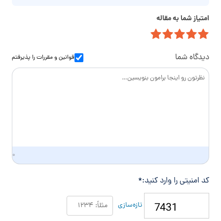
خ
م
ت
ا
امتیاز شما به مقاله
ی
م
ن
ل
ا
و
س
ا
دیدگاه شما
قوانین و مقررات
را پذیرفتم
د
گ
ی
۰
کد امنیتی را وارد کنید:
*
تازه‌سازی