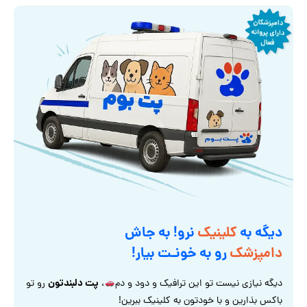
دیگه به
کلینیک
نرو! به جاش
دامپزشک
رو به خونـت بیار!
پت دلبندتون
دیگه نیازی نیست تو این ترافیک و دود و دم
،
رو تو
باکس بذارین و با خودتون به کلینیک ببرین!