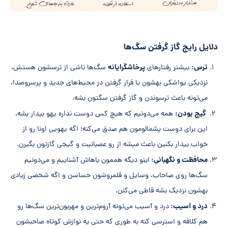
دلایل رایج گاز گرفتن سگ‌ها
ترس:
پرخاشگرایانه
بیشتر رفتارهای
سگ‌ها ناشی از ترسشون هستش،
نزدیکی یواشکی بهشون یا قرار گرفتن در محیط‌های جدید و پرسروصدا،
می‌تونه باعث ترسوندن و گاز گرفتن سگتون بشه.
گیج بودن:
همه می‌دونیم که هیچ کس دوست نداره یهو بیدار بشه،
این برای دوست پشمالومون هم صدق می‌کنه؛ اگه یهویی اونا رو از
خواب بیدار بکنین باعث میشه از رو عصبانیت و گیجی گازتون بگیرن.
محافظت و نگهبانی:
اینو دیگه هممون باهاش آشناییم و می‌دونیم
سگ‌ها روی صاحاب، وسایل و قلمروشون حساسن و اگه شخصی زیادی
بهشون نزدیک بشه قاطی می‌کنن.
درد و آسیب:
درد و آسیب می‌تونه آروم‌ترین و مهربون‌ترین سگ‌ها رو
هم کلافه و استرسی کنه به طوری که حتی یه نوازش کوتاه صاحبشون