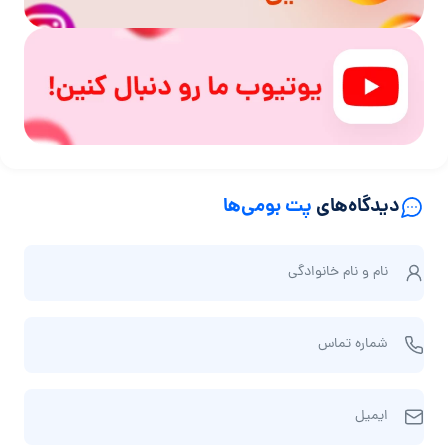
دیدگاه‌های
پت بومی‌ها
ن
نام و نام‌ خانوادگی
ا
م
ش
و
شماره تماس
م
ن
ا
ا
ا
ر
م‌
ایمیل
ی
ه
خ