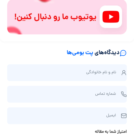
دیدگاه‌های
پت بومی‌ها
ن
نام و نام‌ خانوادگی
ا
م
ش
و
شماره تماس
م
ن
ا
ا
ا
ر
م‌
ایمیل
ی
ه
خ
م
ت
ا
امتیاز شما به مقاله