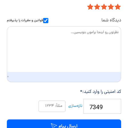
ی
م
ن
ل
ا
و
س
ا
دیدگاه شما
قوانین و مقررات
را پذیرفتم
د
گ
ی
۰
کد امنیتی را وارد کنید:
*
تازه‌سازی
ارسال پیام