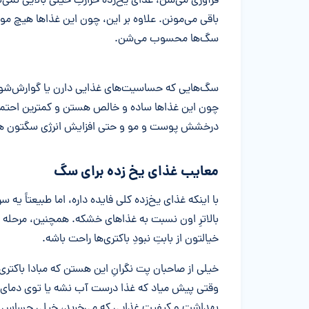
فرآوری می‌شن، غذای یخ‌زده حرارتِ خیلی بالایی نمی‌
باقی می‌مونن. علاوه بر این، چون این غذاها هیچ مواد
سگ‌ها محسوب می‌شن.
سگ‌هایی که حساسیت‌های غذایی دارن یا گوارش‌شون زود
چون این غذاها ساده و خالص هستن و کمترین احتمال
درخشش پوست و مو و حتی افزایش انرژی سگتون هم
معایب غذای یخ زده برای سگ
با اینکه غذای یخ‌زده کلی فایده داره، اما طبیعتاً
بالاترِ اون نسبت به غذاهای خشکه. همچنین، مرحله آما
خیالتون از بابتِ نبودِ باکتری‌ها راحت باشه.
خیلی از صاحبان پت نگرانِ این هستن که مبادا باکتر
وقتی پیش میاد که غذا درست آب نشه یا توی دمای 
بهداشت و کیفیت غذایی که می‌خرید، خیلی حساس و