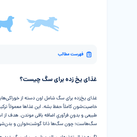
فهرست مطالب
غذای یخ زده برای سگ چیست؟
غذای یخ‌زده برای سگ شامل اون دسته از خوراکی‌هایی
خاصیت‌شون کاملاً حفظ بشه. این غذاها معمولاً ترک
طبیعی و بدونِ فرآوری‌ِ اضافه باقی موندن. هدف از اس
سگ‌هاست؛ چون سگ‌ها ذاتا گوشت‌خوارن و بدن‌شون