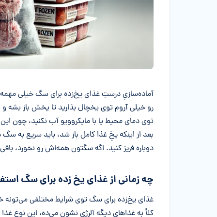
آماده‌سازیِ درستِ غذای یخ‌زده برای سگ خیلی مهمه ت
رو خیلی آروم توی یخچال بذارید تا یخش باز بشه و از
توی دمای محیط یا با مایکروویو آب نکنید، چون این کا
بعد از اینکه یخِ غذا کامل باز شد، باید سریع به سگ
دوباره فریز کنید. اگه سگتون همه‌اش رو نخورد، باقی
چه زمانی از غذای یخ زده برای سگ استفا
غذای یخ‌زده برای سگ توی شرایط مختلفی می‌تونه خی
کلاً به غذاهای دیگه آلرژی نشون می‌ده، این نوع غذ