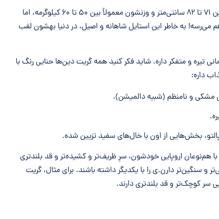
اندازه گریت دین‌ها واقعاً خیره‌کننده‌ست؛ قد اون‌ها بین ۷۱ تا ۸۲ سانتی‌متر و وزنشون معمولاً بین ۵۰ تا ۶۰ کیلوگرمه، اما
یت دین نر و درشت به ۸۰ کیلوگرم هم می‌رسه! به خاطر این استایل شاهانه و اصیل، در دنیا بهشون لقب
یره و متفکر داره. شاید فکر کنید همه گریت دین‌ها حنایی رنگ با
اب داره:
 مشکی و نامنظم (شبیه دالمیشن).
ه.
تو، بخش‌هایی از اون با خال‌های سفید تزیین شده.
ا هم‌نوعان اروپایی خودشون، سرِ ظریف‌تر و کشیده‌تر و قد بلندتری
تر و سنگین‌تر دارن.ی را با یکدیگر داشته باشند. برای مثال، گریت
ی سر کوچک‌تر و قد بلندتری دارند.