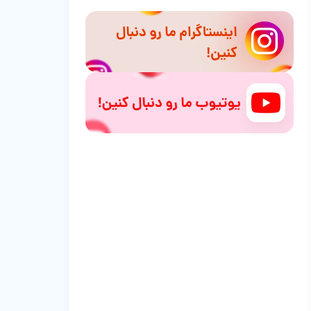
فنجان با رشد پت
آموزش و تربیت سگ گریت دین
نظافت و بهداشت سگ گریت دین
شرایط زندگی سگ گریت دین
سوالات متداول
سخن پایانی