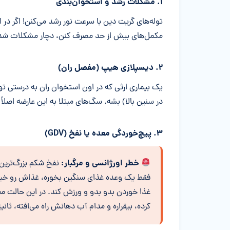
۱. مشکلات رشد و استخوان‌بندی
توله‌های گریت دین با سرعت نور رشد می‌کنن! اگر در 
مکمل‌های بیش از حد مصرف کنن، دچار مشکلات شد
۲. دیسپلازی هیپ (مفصل ران)
یک بیماری ارثی که در اون استخوان ران به درستی 
در سنین بالا) بشه. سگ‌های مبتلا به این عارضه اصلاً
۳. پیچ‌خوردگی معده یا نفخ (GDV)
خطر اورژانسی و مرگبار:
نفخ شکم بزرگ‌ترین 
فقط یک وعده غذای سنگین بخوره، غذاش رو خیلی س
غذا خوردن بدو بدو و ورزش کند. در این حالت مع
کرده، بیقراره و مدام آب دهانش راه می‌افته، ثانی