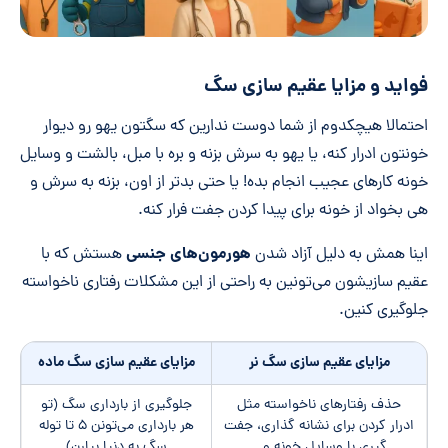
فواید و مزایا عقیم سازی سگ
احتمالا هیچکدوم از شما دوست ندارین که سگتون یهو رو دیوار
خونتون ادرار کنه، یا یهو به سرش بزنه و بره با مبل، بالشت و وسایل
خونه کارهای عجیب انجام بده! یا حتی بدتر از اون، بزنه به سرش و
هی بخواد از خونه برای پیدا کردن جفت فرار کنه.
هورمون‌های جنسی
اینا همش به دلیل آزاد شدن
هستش که با
عقیم سازیشون می‌تونین به راحتی از این مشکلات رفتاری ناخواسته
جلوگیری کنین.
مزایای عقیم سازی سگ نر
مزایای عقیم سازی سگ ماده
حذف رفتارهای ناخواسته مثل
جلوگیری از بارداری سگ (تو
ادرار کردن برای نشانه گذاری، جفت
هر بارداری می‌تونن ۵ تا توله
گیری با وسایل خونه و...
سگ به دنیا بیارن)