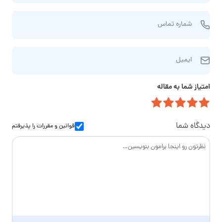
م
ش
و
شماره تماس
م
ن
ا
ا
ا
ر
م‌
ایمیل
ی
ه
خ
م
ت
ا
امتیاز شما به مقاله
ی
م
ن
ل
ا
و
س
ا
دیدگاه شما
قوانین و مقررات
را پذیرفتم
د
گ
ی