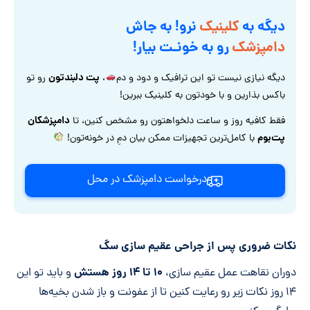
دیگه به
کلینیک
نرو! به جاش
دامپزشک
رو به خونـت بیار!
پت دلبندتون
دیگه نیازی نیست تو این ترافیک و دود و دم
،
رو تو
باکس بذارین و با خودتون به کلینیک ببرین!
دامپزشکان
فقط کافیه روز و ساعت دلخواهتون رو مشخص کنین، تا
پت‌بوم
با کامل‌ترین تجهیزات ممکن بیان دمِ در خونه‌تون!
درخواست دامپزشک در محل
نکات ضروری پس از جراحی عقیم سازی سگ
۱۰ تا ۱۴ روز هستش
دوران نقاهت عمل عقیم سازی،
و باید تو این
۱۴ روز نکات زیر رو رعایت کنین تا از عفونت و باز شدن بخیه‌ها