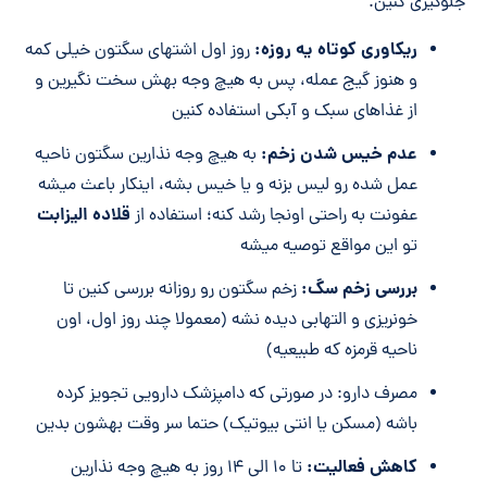
جلوگیری کنین.
ریکاوری کوتاه یه روزه:
روز اول اشتهای سگتون خیلی کمه
و هنوز گیج عمله، پس به هیچ وجه بهش سخت نگیرین و
از غذاهای سبک و آبکی استفاده کنین
عدم خیس شدن زخم:
به هیچ وجه نذارین سگتون ناحیه
عمل شده رو لیس بزنه و یا خیس بشه، اینکار باعث میشه
قلاده الیزابت
عفونت به راحتی اونجا رشد کنه؛ استفاده از
تو این مواقع توصیه میشه
بررسی زخم سگ:
زخم سگتون رو روزانه بررسی کنین تا
خونریزی و التهابی دیده نشه (معمولا چند روز اول، اون
ناحیه قرمزه که طبیعیه)
مصرف دارو: در صورتی که دامپزشک دارویی تجویز کرده
باشه (مسکن یا انتی بیوتیک) حتما سر وقت بهشون بدین
کاهش فعالیت:
تا ۱۰ الی ۱۴ روز به هیچ وجه نذارین