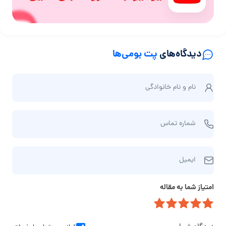
دیدگاه‌های
پت بومی‌ها
ن
نام و نام‌ خانوادگی
ا
م
ش
و
شماره تماس
م
ن
ا
ا
ا
ر
م‌
ایمیل
ی
ه
خ
م
ت
ا
امتیاز شما به مقاله
ی
م
ن
ل
ا
و
س
ا