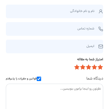
ن
نام و نام‌ خانوادگی
ا
م
ش
و
شماره تماس
م
ن
ا
ا
ا
ر
م‌
ایمیل
ی
ه
خ
م
ت
ا
امتیاز شما به مقاله
ی
م
ن
ل
ا
و
س
ا
دیدگاه شما
قوانین و مقررات
را پذیرفتم
د
گ
ی