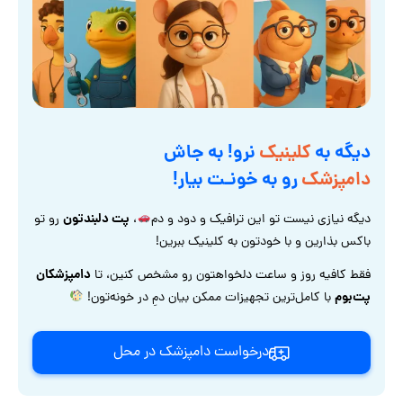
دیگه به
کلینیک
نرو! به جاش
دامپزشک
رو به خونـت بیار!
پت دلبندتون
دیگه نیازی نیست تو این ترافیک و دود و دم
،
رو تو
باکس بذارین و با خودتون به کلینیک ببرین!
دامپزشکان
فقط کافیه روز و ساعت دلخواهتون رو مشخص کنین، تا
پت‌بوم
با کامل‌ترین تجهیزات ممکن بیان دمِ در خونه‌تون!
درخواست دامپزشک در محل