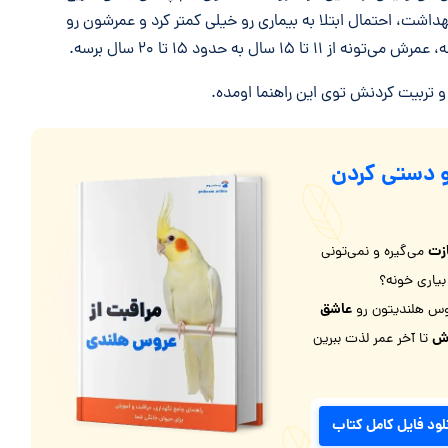
داشت، احتمال ابتلا به بیماری رو خیلی کمتر کرد و عمرشون رو
سال به حدود ۱۵ تا ۲۰ سال برسه.
 تربیت کردنش توی این راهنما اومده.
 دستی کردن
زت
می‌گیره و نمی‌تونی
یاری خونه؟
عاشق
وس هلندیتون رو
اش
تا آخر عمر لذت ببرین
لود فایل کامل کتاب