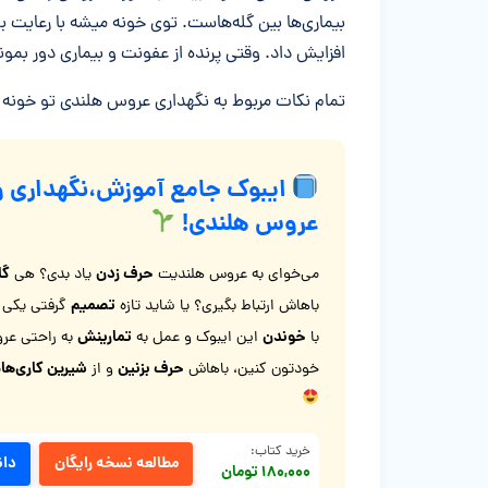
بیماری‌ها بین گله‌هاست. توی خونه میشه با رعایت به
افزایش داد. وقتی پرنده از عفونت و بیماری دور بمونه، عمرش می‌تونه از ۱۱ تا ۱۵ 
تمام نکات مربوط به نگهداری عروس هلندی تو خونه و
ایبوک جامع آموزش،نگهداری و
عروس هلندی!
حرف زدن
گا
می‌خوای به عروس هلندیت
یاد بدی؟ هی
تصمیم
باهاش ارتباط بگیری؟ یا شاید تازه
گرفتی یکی ب
خوندن
تمارینش
با
این ایبوک و عمل به
به راحتی عر
حرف بزنین
شیرین کاری‌ه
خودتون کنین، باهاش
و از
خرید کتاب:
مطالعه نسخه رایگان
دان
۱۸۰,۰۰۰ تومان