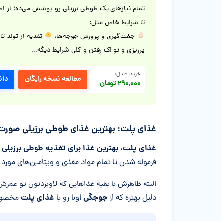
تمام نیازهای یک طوطی برزیلی رو پوشش می‌ده؛ از اصو
تا شرایط خاص مثل:
جفت‌گیری و پرورش جوجه‌ها،
تغذیه از تولد تا
پرریزی و تو لک رفتن و کلی شرایط دیگه...
خرید فایل:
مطالعه نسخه رایگان
دان
۲۹۰,۰۰۰ تومان
غذای پلت: بهترین غذای طوطی برزیلی صورت
غذای پلت
بهترین غذا برای تغذیه طوطی برزیلی
،
فرموله شدن تا تمام مواد مغذی و ویتامین‌های مورد
البته ظاهرش با بقیه غذا‌هایی که لاوبردتون تو عمر
جوجگی
غذای پلت
دلیل بهتره که از
اونا رو با
مخصو