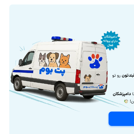
بندتون
رو تو
دامپزشکان
ا
ون!