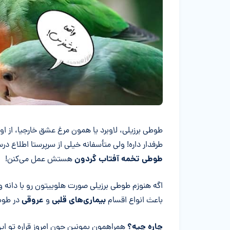
خلاصه مقاله
طوطی برزیلی، لاوبرد یا همون مرغ عشق خارجیا، از
طرفدار داره! ولی متأسفانه خیلی از سرپرستا اطلاع در
طوطی تخمه آفتاب گردون
هستش عمل می‌کنن!
اگه هنوزم طوطی برزیلی صورت هلوییتون رو با دانه و 
بیماری
های قلبی
عروقی
باعث انواع اقسام
و
در طوط
چاره چیه؟
همراهمون بمونین چون امروز قراره تو 