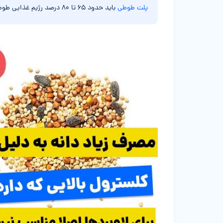
پلت طوطی
باید حدود ۶۵ تا ۸۰ درصد رژیم غذایی طوطی برزیلی صورت هلوییتون رو تشکیل بده.