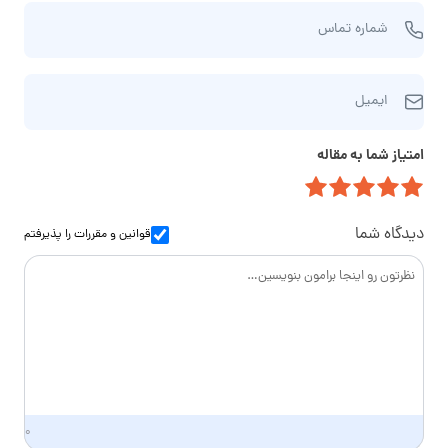
ش
و
شماره تماس
م
ن
ا
ا
ا
ر
م‌
ایمیل
ی
ه
خ
م
ت
ا
امتیاز شما به مقاله
ی
م
ن
ل
ا
و
س
ا
دیدگاه شما
قوانین و مقررات
را پذیرفتم
د
گ
ی
۰