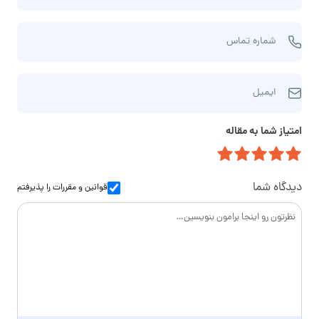
م
ش
و
شماره تماس
م
ن
ا
ا
ا
ر
م‌
ایمیل
ی
ه
خ
م
ت
ا
امتیاز شما به مقاله
ی
م
ن
ل
ا
و
س
ا
دیدگاه شما
قوانین و مقررات
را پذیرفتم
د
گ
ی