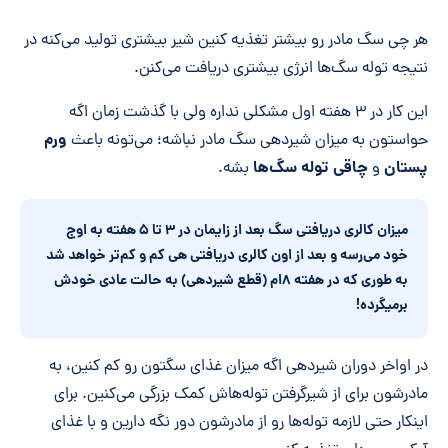
هر چی سگ مادر رو بیشتر تغذیه کنین شیر بیشتری تولید می‌کنه در
نتیجه توله سگ‌ها انرژی بیشتری دریافت می‌کنن.
این کار در ۳ هفته اول مشکلی نداره ولی با گذشت زمان اگه
ورم
حواستون به میزان شیردهی سگ مادر نباشه؛ می‌تونه باعث
پستان
چاقی توله سگ
ها
و
بشه.
میزان کالری دریافتی سگ بعد از زایمان در ۳ تا ۵ هفته به اوج
خود می‌رسه و بعد از اون کالری دریافتی هی کم و کم‌تر خواهد شد
به طوری که در هفته ۸‌ام (قطع شیردهی) به حالت عادی خودش
برمیگرده!
در اواخر دوران شیردهی اگه میزان غذای سگتون رو کم کنین، به
مادرشون برای از شیرگرفتن توله‌هاش کمک بزرگی می‌کنین. برای
اینکار حتی لازمه توله‌ها رو از مادرشون دور نگه دارین و با غذای