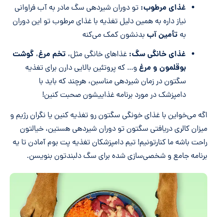
غذای مرطوب:
تو دوران شیردهی سگ مادر به آب فراوانی
نیاز داره به همین دلیل تغذیه با غذای مرطوب تو این دوران
تأمین آب
به
بدنشون کمک می‌کنه
غذای خانگی سگ:
تخم مرغ
گوشت
غذا‌های خانگی مثل،
،
بوقلمون و مرغ
و… که پروتئین بالایی دارن برای تغذیه
سگتون در زمان شیردهی مناسبن، هرچند که باید با
دامپزشک در مورد برنامه غذاییشون صحبت کنین!
اگه می‌خواین با غذای خونگی سگتون رو تغذیه کنین یا نگران رژیم و
میزان کالری دریافتی سگتون تو دوران شیردهی هستین، خیالتون
راحت باشه ما کنارتونیم! تیم دامپزشکان تغذیه پت بوم آمادن تا یه
برنامه جامع و شخصی‌سازی شده برای سگ دلبندتون بنویسن.