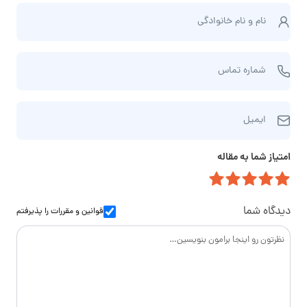
ن
نام و نام‌ خانوادگی
ا
م
ش
و
شماره تماس
م
ن
ا
ا
ا
ر
م‌
ایمیل
ی
ه
خ
م
ت
ا
امتیاز شما به مقاله
ی
م
ن
ل
ا
و
س
ا
دیدگاه شما
قوانین و مقررات
را پذیرفتم
د
گ
ی