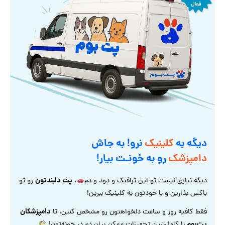
دیگه به
کلینیک
نرو! به جاش
دامپزشک
رو به خونـت بیار!
پت دلبندتون
دیگه نیازی نیست تو این ترافیک و دود و دم
،
رو تو
باکس بذارین و با خودتون به کلینیک ببرین!
دامپزشکان
فقط کافیه روز و ساعت دلخواهتون رو مشخص کنین، تا
پت‌بوم
با کامل‌ترین تجهیزات ممکن بیان دمِ در خونه‌تون!