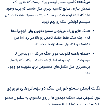
می‌کنه»:
کلسیم سمنو اونقدر زیاد نیست که به ریسک
قندش بیارزه. منابع کلسیم بهتری مثل ماست کم‌چرب وجود
داره که البته اونم باید زیر نظر دامپزشک مصرف شه که تعادل
سیستم گوارشی‌ سگ رو بهم نریزه.
«سگ‌های بزرگ می‌تونن سمنو بخورن ولی کوچیک‌ها
نه»:
جثه سگ فقط مقدار تحمل رو بالا می‌بره، اما ضرر
نشاسته و قند برای همه نژادها یکسانه.
«سمنو باعث تقویت موی سگ می‌شه»:
ویتامین B
موجود در سمنو خوبه، اما باز هم تاکید می‌کنیم که راه‌های
بی‌خطرتری مثل مکمل‌های مخصوص برای تقویت مو وجود
داره.
نکات ایمنی سمنو خوردن سگ در مهمانی‌های نوروزی
توی شلوغی عید، ممکنه مهمون‌ها از روی دلسوزی به سگتون سمنو
یا شیرینی بدن. حتماً قبل از مهمونی: