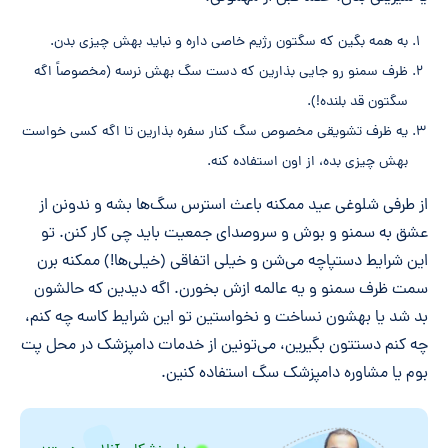
به همه بگین که سگتون رژیم خاصی داره و نباید بهش چیزی بدن.
ظرف سمنو رو جایی بذارین که دست سگ بهش نرسه (مخصوصاً اگه
سگتون قد بلنده!).
یه ظرف تشویقی مخصوص سگ کنار سفره بذارین تا اگه کسی خواست
بهش چیزی بده، از اون استفاده کنه.
از طرفی شلوغی عید ممکنه باعث استرس سگ‌ها بشه و ندونن از
عشق به سمنو و بوش و سروصدای جمعیت باید چی کار کنن. تو
این شرایط دستپاچه می‌شن و خیلی اتفاقی (خیلی‌ها!) ممکنه برن
سمت ظرف سمنو و یه عالمه ازش بخورن. اگه دیدین که حالشون
بد شد یا بهشون نساخت و نخواستین تو این شرایط کاسه چه کنم،
چه کنم دستتون بگیرین، می‌تونین از خدمات دامپزشک در محل پت
بوم یا مشاوره دامپزشک سگ استفاده کنین.