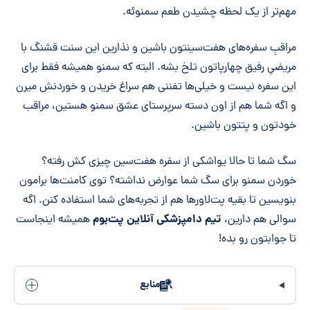
مهم‌تر از یک لحظه چشیدن طعم سمنوئه.
مراقبِ سفره‌های هفت‌سینتون باشین و نذارین این سنت قشنگ با
مریضیِ رفیق چهارپاتون تلخ بشه. البته که سمنو همیشه فقط برای
این سفره نیست و خیلی‌ها تفننی هم سراغ خریدن و خوردنش میرن
و اگه شما هم از اون دسته سرپرستای عشق سمنو هستین، مراقب
خودتون و پتتون باشین.
سگ شما تا حالا یواشکی از سفره هفت‌سین چیزی کش رفته؟
خوردن سمنو برای سگ شما عوارض نداشته؟ توی کامنت‌ها برامون
بنویسین تا بقیه پت‌لاورها هم از تجربه‌های شما استفاده کنن. اگه
تیم دامپزشکی آنلاین پت‌بوم
سوالی هم دارین،
همیشه اینجاست
تا جوابتون رو بده!
منابع