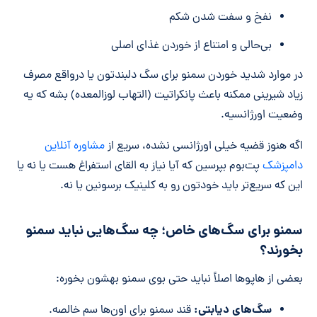
نفخ و سفت شدن شکم
بی‌حالی و امتناع از خوردن غذای اصلی
در موارد شدید خوردن سمنو برای سگ دلبندتون یا درواقع مصرف
زیاد شیرینی ممکنه باعث پانکراتیت (التهاب لوزالمعده) بشه که یه
وضعیت اورژانسیه.
اگه هنوز قضیه خیلی اورژانسی نشده، سریع از
مشاوره آنلاین
دامپزشک
پت‌بوم بپرسین که آیا نیاز به القای استفراغ هست یا نه یا
این که سریع‌تر باید خودتون رو به کلینیک برسونین یا نه.
سمنو برای سگ‌های خاص؛ چه سگ‌هایی نباید سمنو
بخورند؟
بعضی از هاپوها اصلاً نباید حتی بوی سمنو بهشون بخوره:
سگ‌های دیابتی:
قند سمنو برای اون‌ها سم خالصه.