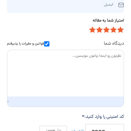
ا
ر
م‌
ایمیل
ی
ه
خ
م
ت
ا
امتیاز شما به مقاله
ی
م
ن
ل
ا
و
س
ا
دیدگاه شما
قوانین و مقررات
را پذیرفتم
د
گ
ی
۰
کد امنیتی را وارد کنید:
*