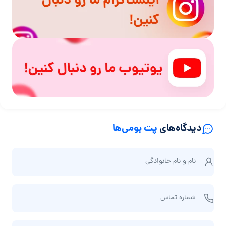
دیدگاه‌های
پت بومی‌ها
ن
نام و نام‌ خانوادگی
ا
م
ش
و
شماره تماس
م
ن
ا
ا