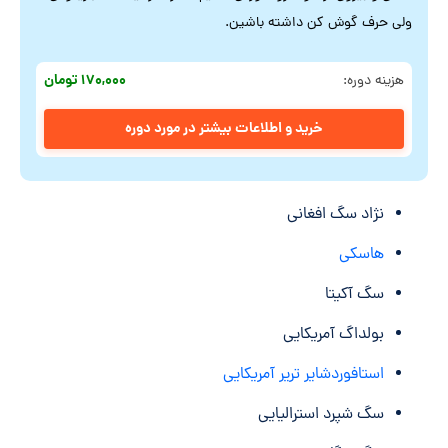
ولی حرف گوش کن داشته باشین.
۱۷۰,۰۰۰ تومان
هزینه دوره:
خرید و اطلاعات بیشتر در مورد دوره
نژاد سگ افغانی
هاسکی
سگ آکیتا
بولداگ آمریکایی
استافوردشایر تریر آمریکایی
سگ شپرد استرالیایی