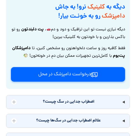
دیگه به
کلینیک
نرو! به جاش
دامپزشک
رو به خونـت بیار!
پت دلبندتون
دیگه نیازی نیست تو این ترافیک و دود و دم
،
رو تو
باکس بذارین و با خودتون به کلینیک ببرین!
دامپزشکان
فقط کافیه روز و ساعت دلخواهتون رو مشخص کنین، تا
پت‌بوم
با کامل‌ترین تجهیزات ممکن بیان دمِ در خونه‌تون!
درخواست دامپزشک در محل
اضطراب جدایی در سگ چیست؟
علائم اضطراب جدایی در سگ‌ها چیست؟