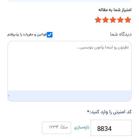
خ
م
ت
ا
امتیاز شما به مقاله
ی
م
ن
ل
ا
و
س
ا
دیدگاه شما
قوانین و مقررات
را پذیرفتم
د
گ
ی
۰
کد امنیتی را وارد کنید:
*
تازه‌سازی