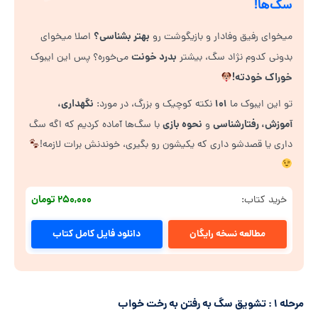
سگ‌ها!
بهتر بشناسی؟
میخوای رفیق وفادار و بازیگوشت رو
اصلا میخوای
بدرد خونت
بدونی کدوم نژاد سگ، بیشتر
می‌خوره؟ پس این ایبوک
خوراک خودته!
۱۰۱
نگهداری،
تو این ایبوک ما
نکته کوچیک و بزرگ، در مورد:
آموزش، رفتارشناسی
نحوه بازی
و
با سگ‌ها آماده کردیم که اگه سگ
داری یا قصدشو داری که یکیشون رو بگیری، خوندنش برات لازمه!
۲۵۰,۰۰۰ تومان
خرید کتاب:
مطالعه نسخه رایگان
دانلود فایل کامل کتاب
مرحله ۱ : تشویق سگ به رفتن به رخت خواب