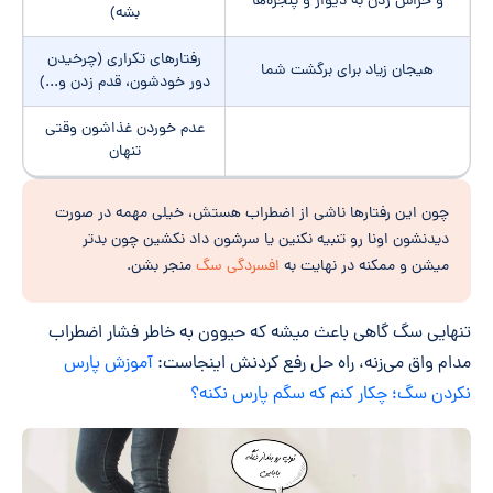
و خراش زدن به دیوار و پنجره‌ها
بشه)
رفتارهای تکراری (چرخیدن
هیجان زیاد برای برگشت شما
دور خودشون، قدم زدن و...)
عدم خوردن غذاشون وقتی
تنهان
چون این رفتارها ناشی از اضطراب هستش، خیلی مهمه در صورت
دیدنشون اونا رو تنبیه نکنین یا سرشون داد نکشین چون بدتر
میشن و ممکنه در نهایت به
افسردگی سگ
منجر بشن.
تنهایی سگ گاهی باعث میشه که حیوون به خاطر فشار اضطراب
مدام واق می‌زنه، راه حل رفع کردنش اینجاست:
آموزش پارس
نکردن سگ؛ چکار کنم که سگم پارس نکنه؟