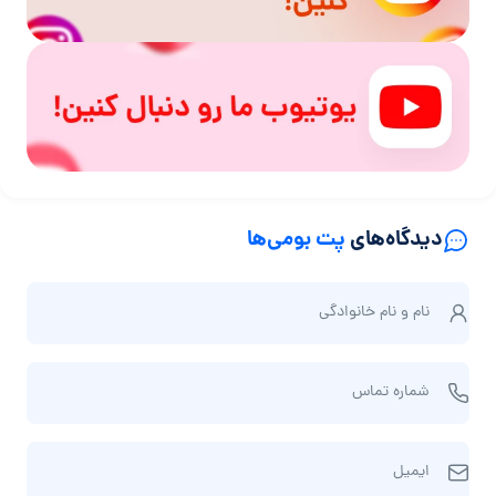
دیدگاه‌های
پت بومی‌ها
ن
نام و نام‌ خانوادگی
ا
م
ش
و
شماره تماس
م
ن
ا
ا
ا
ر
م‌
ایمیل
ی
ه