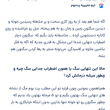
تیم تحریریه پت‌بوم
خلاصه مقاله
اگه شما هم بعد از یه روز کاری سخت و پر مشغله رسیدین خونه و
دیدین سگتون زمین و زمان رو به هم ریخته، مبل رو خراشیده و روی
کاناپه دستشویی کرده... متاسفانه باید بگیم که سگتون دچار
اضطراب تنهایی شده! این مشکل به قدری جدیه که اگه به فکر
نباشین علاوه بر افسردگی، می‌تونه منجر به رها کردن سگتون هم
بشه.
حالا این تنهایی سگ یا همون اضطراب جدایی سگ چیه و
چطور میشه درمانش کرد
؟
همراهمون بمونین چون قراره تو این مطلب پت بوم مگ از نشانه
های تنهایی سگ بهتون بگیم و تو ۵ مرحله بهتون یاد بدیم که
چطور سگتون رو تو خونه تنها بذارین بدون اینکه خرابکاری به بار
بیاره.