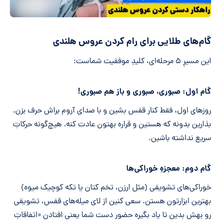
گام‌های طلایی برای رام کردن عروس هلندی
این مسیرِ ۵ مرحله‌ای، کلیدِ موفقیت شماست:
گام اول: صبوری، صبوری و باز هم صبوری!
روزهای اول، فقط کنار قفس بشین و با صدای آروم براش حرف بزن.
بذارین بدونه که هستین و قراره بهتون عادت کنه. هیچ‌گونه حرکاتِ
سریع نداشته باشین.
گام دوم: معجزهِ خوراکی‌ها
خوراکی‌های تشویقی (مثل ارزن، تخم کتان یا تکه کوچیک میوه)
بهترین ابزارتون هستن. سعی کنین از لای میله‌های قفس، تشویقی
رو بهش بدین تا یاد بگیره حضور دست شما یعنی افتادن «اتفاقاتِ