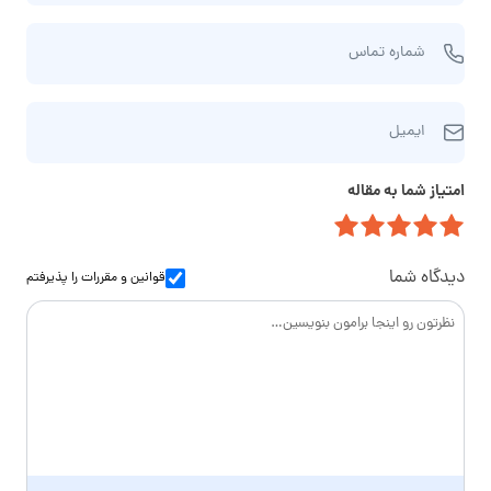
م
ش
و
شماره تماس
م
ن
ا
ا
ا
ر
م‌
ایمیل
ی
ه
خ
م
ت
ا
امتیاز شما به مقاله
ی
م
ن
ل
ا
و
س
ا
دیدگاه شما
قوانین و مقررات
را پذیرفتم
د
گ
ی