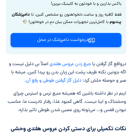
باکس بذارین و با خودتون به کلینیک ببرین!
دامپزشکان
فقط کافیه روز و ساعت دلخواهتون رو مشخص کنین، تا
پت‌بوم
با کامل‌ترین تجهیزات ممکن بیان دمِ در خونه‌تون!
درخواست دامپزشک در محل
درواقع گاز گرفتن یا
جیغ زدن عروس هلندی
اصلاً بی دلیل نیست و
اگه بتونین نکته ظریف پشت این زبان بدن رو پیدا کنین، میشه با
صبر و حوصله حلش کرد:
دلیل گاز گرفتن طوطی و رفع آن
.
اینم در نظر داشته باشین که همیشه منبع ترس و استرس چیزای
وحشتناک و اینا نیست. گاهی کمبود غذا، رفتار نادرست ما، مناسب
نبودن قفس و… می‌تونه روی عصبی شدن طوطی تاثیر بذاره.
نکات تکمیلی برای دستی کردن عروس هلندی وحشی