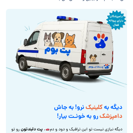
دیگه به
کلینیک
نرو! به جاش
دامپزشک
رو به خونـت بیار!
پت دلبندتون
دیگه نیازی نیست تو این ترافیک و دود و دم
،
رو تو