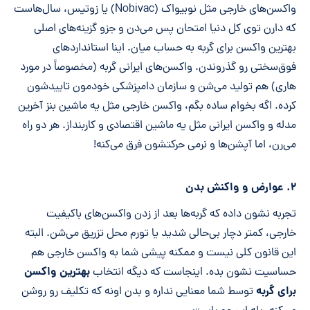
واکسن‌های خارجی مثل نوبیواک (Nobivac) یا زوتیس، سال‌هاست
که دارن توی کل دنیا امتحان پس می‌دن و جزو گزینه‌های اصلی
بهترین واکسن برای گربه به حساب میان. اینا استانداردهای
فوق‌سختی رو گذروندن. واکسن‌های ایرانی گربه (مخصوصاً در مورد
هاری) هم تولید می‌شن و سازمان دامپزشکی خودمون تاییدشون
کرده. اگه بخوام ساده بگم، واکسن خارجی مثل یه ماشین بنز آخرین
مدله و واکسن ایرانی مثل یه ماشین اقتصادی و کاربنداز. هر دو راه
می‌رن، اما آپشن‌ها و نرمی حرکتشون فرق می‌کنه!
۲. عوارض و واکنش بدن
تجربه نشون داده که گربه‌ها بعد از زدن واکسن‌های باکیفیت
خارجی، کمتر دچار بی‌حالی شدید یا تورم محل تزریق می‌شن. البته
این قانون کلی نیست و ممکنه پیشی شما به واکسن خارجی هم
بهترین واکسن
حساسیت نشون بده. اینجاست که دیگه انتخاب
برای گربه
توسط شما معنایی نداره و بدن اونه که تکلیف رو روشن