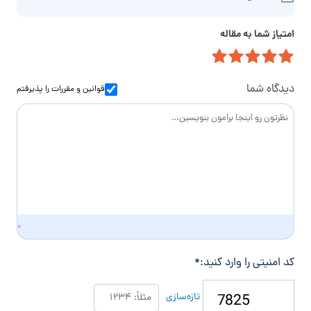
ی
ه
خ
م
ت
ا
امتیاز شما به مقاله
ی
م
ن
ل
ا
و
س
ا
دیدگاه شما
قوانین و مقررات
را پذیرفتم
د
گ
ی
۰
کد امنیتی را وارد کنید:
*
تازه‌سازی