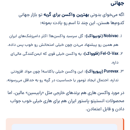
جهانی
بهترین واکسن برای گربه
اگه می‌خوای بدونی
تو بازار جهانی
کدوم‌ها هستن، این چند تا اسم رو یادت بمونه:
Nobivac (نوبیواک):
گل سرسبد واکسن‌ها! اکثر دامپزشک‌های ایران
هم همین رو پیشنهاد می‌دن چون خیلی امتحانش رو خوب پس داده.
Fel-O-Vax (فلوواک):
یه واکسن خیلی قوی که ایمن‌کنندگی عالی‌ای
داره.
Purevax (پیورواک):
این واکسن خیلی باکلاسه! چون مواد افزودنی
نداره، احتمال ایجاد تومور یا حساسیت در گربه رو به حداقل می‌رسونه.
در مورد واکسن هاری هم برندهای خارجی مثل «رابیسین» عالین، اما
محصولات انستیتو پاستور ایران هم برای هاری خیلی خوب جواب
دادن و قابل اعتمادن.