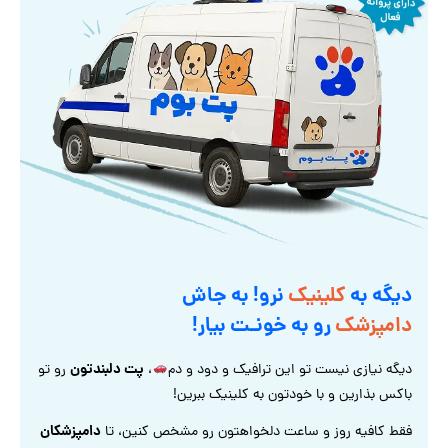
دیگه به
کلینیک
نرو! به جاش
دامپزشک
رو به خونـت بیار!
پت دلبندتون
دیگه نیازی نیست تو این ترافیک و دود و دم
،
رو تو
باکس بذارین و با خودتون به کلینیک ببرین!
دامپزشکان
فقط کافیه روز و ساعت دلخواهتون رو مشخص کنین، تا