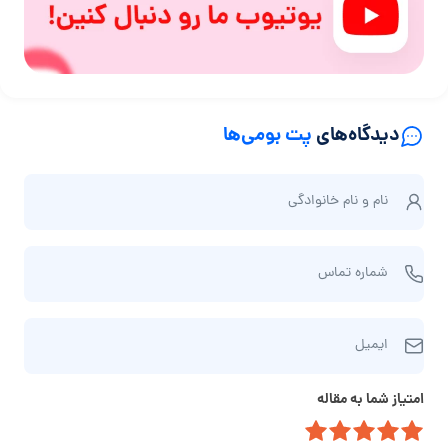
دیدگاه‌های
پت بومی‌ها
ن
نام و نام‌ خانوادگی
ا
م
ش
و
شماره تماس
م
ن
ا
ا
ا
ر
م‌
ایمیل
ی
ه
خ
م
ت
ا
امتیاز شما به مقاله
ی
م
ن
ل
ا
و