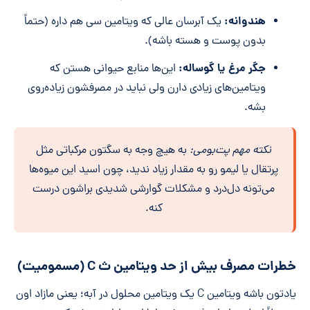
هندوانه:
یک آبرسان عالی که ویتامین سی هم داره (حتماً
بدون پوست و هسته باشه).
جگر مرغ یا گوساله:
این‌ها منابع حیوانی هستن که
ویتامین‌های زیادی دارن ولی نباید در مصرفشون زیاده‌روی
بشه.
نکته مهم پت‌بومی:
به هیچ وجه به سگتون مرکباتی مثل
پرتقال یا لیمو رو به مقدار زیاد ندید، چون اسید این میوه‌ها
می‌تونه دل‌درد و مشکلات گوارشی شدیدی براشون درست
کنه.
خطرات مصرف بیش از حد ویتامین ث C (مسمومیت)
یادتون باشه ویتامین C یک ویتامین محلول در آبه؛ یعنی مازاد اون