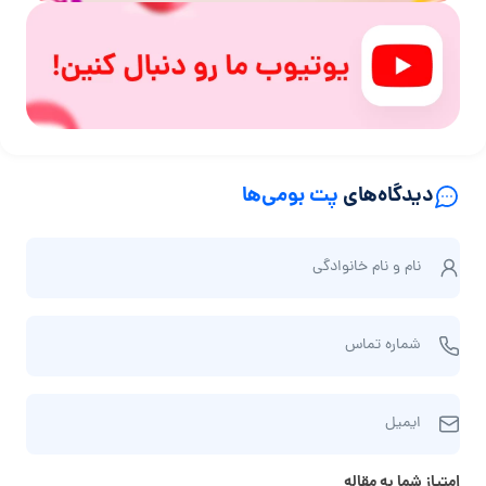
دیدگاه‌های
پت بومی‌ها
ن
نام و نام‌ خانوادگی
ا
م
ش
و
شماره تماس
م
ن
ا
ا
ا
ر
م‌
ایمیل
ی
ه
خ
م
ت
ا
امتیاز شما به مقاله