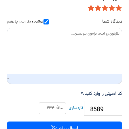
ی
م
ن
ل
ا
و
س
ا
دیدگاه شما
قوانین و مقررات
را پذیرفتم
د
گ
ی
۰
کد امنیتی را وارد کنید:
*
تازه‌سازی
ارسال پیام