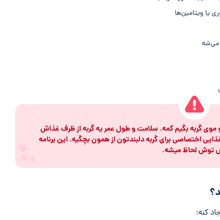
 یا ویتامین‌ها
می‌شه
 موی گربه بگیم کمه. سلامت و طول عمر یه گربه از ظرف غذاش
ایی اختصاصی برای گربه‌ دلبندتون از همون بچگیه. این برنامه
اش توش لحاظ میشه.
د؟
اد کنه: