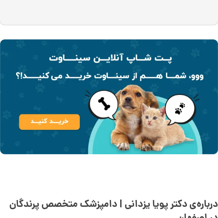
درباره‌ی دکتر پویا یزدانی | دامپزشک متخصص پرندگان