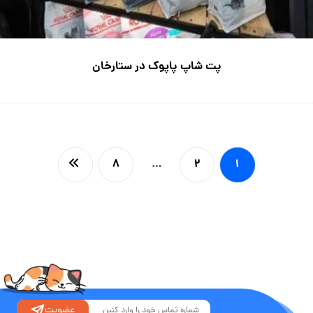
پت شاپ پاپوک در ستارخان
۸
…
۲
۱
عضویت