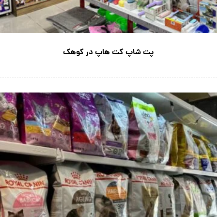
پت شاپ کت هاپ در کوهک