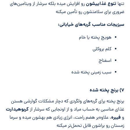
تنوع غذاییشون
تنها
رو افزایش میده بلکه سرشار از ویتامین‌های
ضروری برای سلامتشون رو تأمین میکنه
سبزیجات مناسب گربه
های خیابانی:
هویج پخته یا خام
کلم بروکلی
اسفناج
سیب زمینی پخته شده
۷) برنج پخته شده
برنج پخته برای گربه‌های ولگردی که دچار مشکلات گوارشی هستن
کربوهیدارت
غذای مناسبی به حساب میاد و از اونجایی که سرشار از
فیبره
و
، علاوه‌بر هضم راحت، انرژی زیادی هم بهشون میده و سرما
زمستان رو براشون قابل تحمل‌تر میکنه