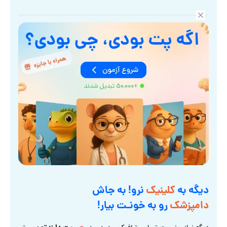
دیگه به
کلینیک
نرو! به جاش
دامپزشک
رو به خونـت بیار!