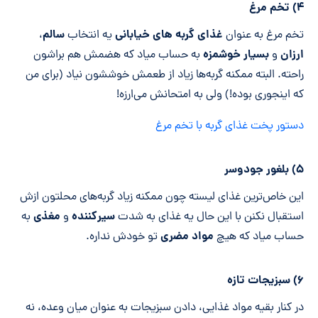
۴) تخم مرغ
غذای گربه های خیابانی
سالم
تخم مرغ به عنوان
یه انتخاب
،
ارزان
بسیار خوشمزه
و
به حساب میاد که هضمش هم براشون
راحته. البته ممکنه گربه‌ها زیاد از طعمش خوششون نیاد (برای من
که اینجوری بوده!) ولی به امتحانش می‌ارزه!
دستور پخت غذای گربه با تخم مرغ
۵) بلغور جودوسر
این خاص‌ترین غذای لیسته چون ممکنه زیاد گربه‌های محلتون ازش
سیر
کننده
مغذی
استقبال نکنن با این حال یه غذای به شدت
و
به
مواد مضری
حساب میاد که هیچ
تو خودش نداره.
۶) سبزیجات تازه
در کنار بقیه مواد غذایی، دادن سبزیجات به عنوان میان وعده، نه