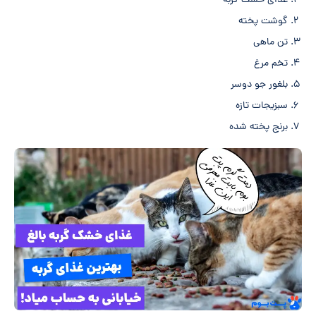
غذای خشک گربه
گوشت پخته
تن ماهی
تخم مرغ
بلغور جو دوسر
سبزیجات تازه
برنج پخته شده