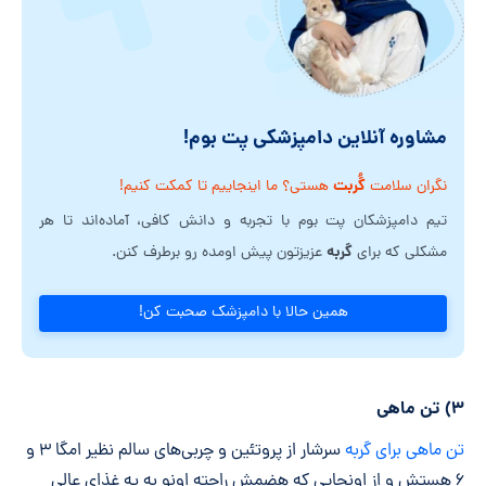
مشاوره آنلاین دامپزشکی پت بوم!
گُربت
نگران سلامت
هستی؟ ما اینجاییم تا کمکت کنیم!
تیم دامپزشکان پت بوم با تجربه و دانش کافی، آماده‌اند تا هر
گربه
مشکلی که برای
عزیزتون پیش اومده رو برطرف کنن.
همین حالا با دامپزشک صحبت کن!
۳) تن ماهی
تن ماهی برای گربه
سرشار از پروتئین و چربی‌های سالم نظیر امگا ۳ و
۶ هستش و از اونجایی که هضمش راحته اونو به یه غذای عالی