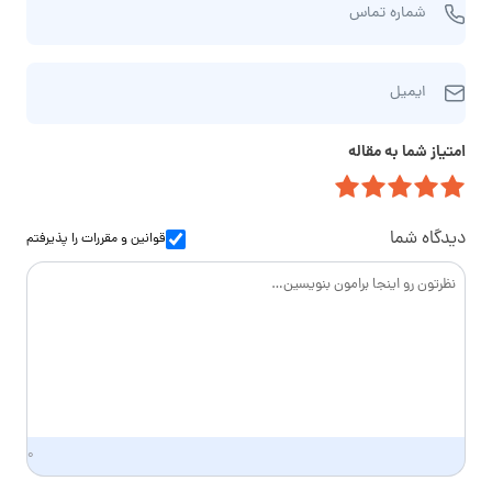
و
شماره تماس
م
ن
ا
ا
ا
ر
م‌
ایمیل
ی
ه
خ
م
ت
ا
امتیاز شما به مقاله
ی
م
ن
ل
ا
و
س
ا
دیدگاه شما
قوانین و مقررات
را پذیرفتم
د
گ
ی
۰