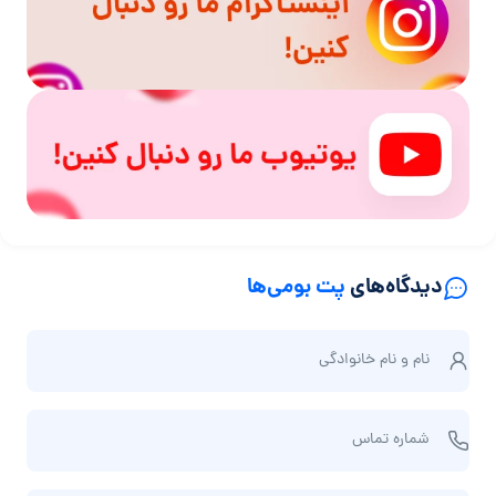
دیدگاه‌های
پت بومی‌ها
ن
نام و نام‌ خانوادگی
ا
م
ش
و
شماره تماس
م
ن
ا
ا