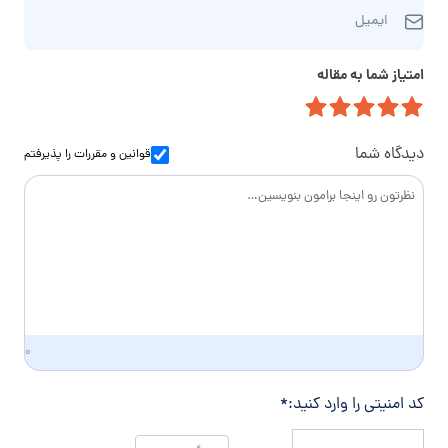
ا
ر
م‌
ایمیل
ی
ه
خ
م
ت
ا
امتیاز شما به مقاله
ی
م
ن
ل
ا
و
س
ا
دیدگاه شما
قوانین و مقررات
را پذیرفتم
د
گ
ی
۰
کد امنیتی را وارد کنید:
*