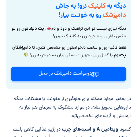
دیگه به
کلینیک
نرو! به جاش
دامپزشک
رو به خونـت بیار!
پت دلبندتون
دیگه نیازی نیست تو این ترافیک و دود و دم
،
رو تو
باکس بذارین و با خودتون به کلینیک ببرین!
دامپزشکان
فقط کافیه روز و ساعت دلخواهتون رو مشخص کنین، تا
پت‌بوم
با کامل‌ترین تجهیزات ممکن بیان دمِ در خونه‌تون!
درخواست دامپزشک در محل
در بعضی موارد ممکنه برای جلوگیری از عفونت یا مشکلات دیگه
داروهایی تجویز بشه. در موارد مشکوک به سرطان هم نیاز به
آزمایش و گزینه‌های تخصصی‌تره.
ویتامین
A
و اسیدهای چرب
کمبود
در رژیم غذایی گاهی باعث