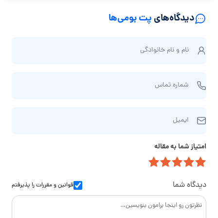
دیدگاه‌های
پت بومی‌ها
ن
نام و نام‌ خانوادگی
ا
م
ش
و
شماره تماس
م
ن
ا
ا
ا
ر
م‌
ایمیل
ی
ه
خ
م
ت
ا
امتیاز شما به مقاله
ی
م
ن
ل
ا
و
س
ا
دیدگاه شما
قوانین و مقررات
را پذیرفتم
د
گ