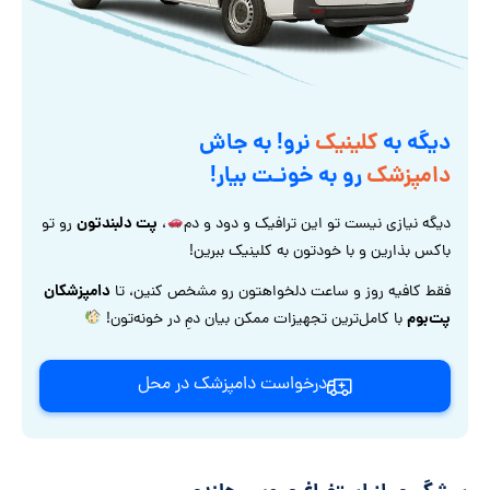
دیگه به
کلینیک
نرو! به جاش
دامپزشک
رو به خونـت بیار!
پت دلبندتون
دیگه نیازی نیست تو این ترافیک و دود و دم
،
رو تو
باکس بذارین و با خودتون به کلینیک ببرین!
دامپزشکان
فقط کافیه روز و ساعت دلخواهتون رو مشخص کنین، تا
پت‌بوم
با کامل‌ترین تجهیزات ممکن بیان دمِ در خونه‌تون!
درخواست دامپزشک در محل