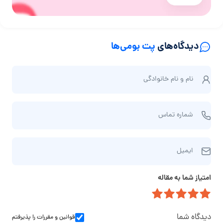
دیدگاه‌های
پت بومی‌ها
ن
نام و نام‌ خانوادگی
ا
م
ش
و
شماره تماس
م
ن
ا
ا
ا
ر
م‌
ایمیل
ی
ه
خ
م
ت
ا
امتیاز شما به مقاله
ی
م
ن
ل
ا
و
س
ا
دیدگاه شما
قوانین و مقررات
را پذیرفتم