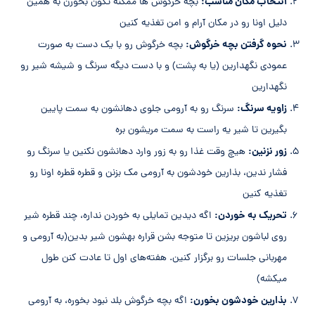
انتخاب مکان مناسب:
بچه خرگوش ها ممکنه تکون بخورن به همین
دلیل اونا رو در مکان آرام و امن تغذیه کنین
نحوه گرفتن بچه خرگوش:
بچه خرگوش رو با یک دست به صورت
عمودی نگهدارین (یا به پشت) و با دست دیگه سرنگ و شیشه شیر رو
نگهدارین
زاویه سرنگ:
سرنگ رو به آرومی جلوی دهانشون به سمت پایین
بگیرین تا شیر یه راست به سمت مریشون بره
زور نزنین:
هیچ وقت غذا رو به زور وارد دهانشون نکنین یا سرنگ رو
فشار ندین، بذارین خودشون به آرومی مک بزنن و قطره قطره اونا رو
تغذیه کنین
تحریک به خوردن:
اگه دیدین تمایلی به خوردن نداره، چند قطره شیر
روی لباشون بریزین تا متوجه بشن قراره بهشون شیر بدین(به آرومی و
مهربانی جلسات رو برگزار کنین. هفته‌های اول تا عادت کنن طول
میکشه)
بذارین خودشون بخورن:
اگه بچه خرگوش بلد نبود بخوره، به آرومی