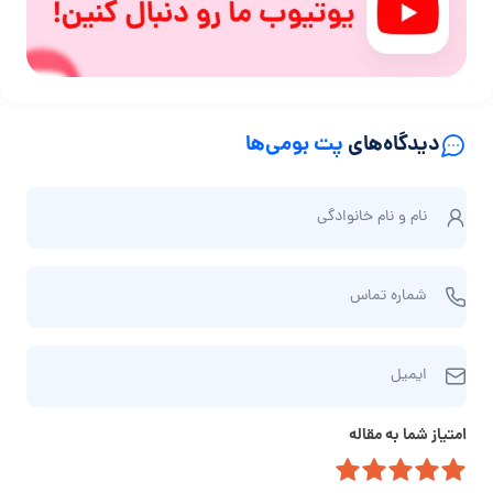
دیدگاه‌های
پت بومی‌ها
ن
نام و نام‌ خانوادگی
ا
م
ش
و
شماره تماس
م
ن
ا
ا
ا
ر
م‌
ایمیل
ی
ه
خ
م
ت
ا
امتیاز شما به مقاله
ی
م
ن
ل
ا
و