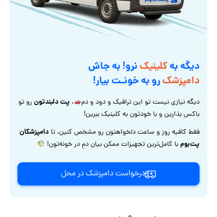
دیگه به
کلینیک
نرو! به جاش
دامپزشک
رو به خونـت بیار!
پت دلبندتون
دیگه نیازی نیست تو این ترافیک و دود و دم
،
رو تو
باکس بذارین و با خودتون به کلینیک ببرین!
دامپزشکان
فقط کافیه روز و ساعت دلخواهتون رو مشخص کنین، تا
پت‌بوم
با کامل‌ترین تجهیزات ممکن بیان دمِ در خونه‌تون!
درخواست دامپزشک در محل