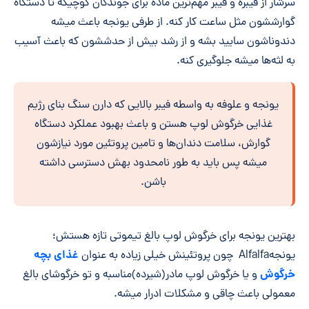
سرشار از فیبره و فیبر مهم‌ترین ماده برای جوندگان کوچیکه تا دستگاه
گوارششون مثل ساعت کار کنه. از طرفی یونجه باعث میشه
دندوناشون سایید بشه و از رشد بیش از حدششون که باعث آسیب
به لثه‌ها میشه جلوگیری کنه.
یونجه و علوفه به واسطه فیبر بالایی که دارن سنگ بنای رژیم
غذایی خرگوش لوپ هستن و باعث بهبود عملکرد دستگاه
گوارش، سلامت دندان‌ها و تامین پروتئین مورد نیازشون
میشه پس باید به طور نامحدود بهش دسترسی داشته
باشن.
بهترین یونجه برای خرگوش لوپ بالغ تیموتی تازه هستش؛
غذای بچه
یونجهAlfalfa چون پروتئینش خیلی زیاده به عنوان
خرگوش
و یا خرگوش لوپ مادر(شیرده)مناسبه و تو خرگوشای بالغ
معمولی باعث چاقی و مشکلات ادرار میشه.