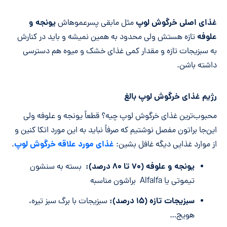
غذای اصلی خرگوش لوپ
یونجه و
مثل مابقی پسرعموهاش
علوفه
تازه هستش ولی محدود به همین نمیشه و باید در کنارش
به سبزیجات تازه و مقدار کمی غذای خشک و میوه هم دسترسی
داشته باشن.
رژیم غذای خرگوش لوپ بالغ
محبوب‌ترین غذای خرگوش لوپ چیه؟ قطعاً یونجه و علوفه ولی
این‌جا براتون مفصل نوشتیم که صرفاً نباید به این مورد اتکا کنین و
غذای مورد علاقه خرگوش لوپ
از موارد غذایی دیگه غافل بشین:
.
یونجه و علوفه (۷۰ تا ۸۰ درصد):
بسته به سنشون
تیموتی یا Alfalfa براشون مناسبه
سبزیجات تازه (۱۵ درصد):
سبزیجات با برگ سبز تیره،
هویج…