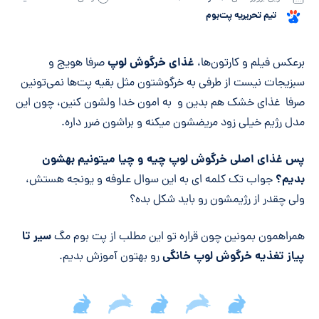
تیم تحریریه پت‌بوم
خلاصه مقاله
غذای خرگوش لوپ
برعکس فیلم و کارتون‌ها،
صرفا هویج و
سبزیجات نیست از طرفی به خرگوشتون مثل بقیه پت‌ها نمی‌تونین
صرفا غذای خشک هم بدین و به امون خدا ولشون کنین، چون این
مدل رژیم خیلی زود مریضشون میکنه و براشون ضرر داره.
پس غذای اصلی خرگوش لوپ چیه و چیا میتونیم بهشون
بدیم؟
جواب تک کلمه ای به این سوال علوفه و یونجه هستش،
ولی چقدر از رژیمشون رو باید شکل بده؟
سیر تا
همراهمون بمونین چون قراره تو این مطلب از پت بوم مگ
پیاز تغذیه خرگوش لوپ خانگی
رو بهتون آموزش بدیم.