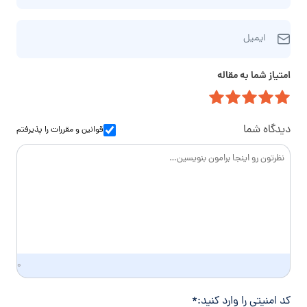
ن
ا
ا
ا
ر
م‌
ایمیل
ی
ه
خ
م
ت
ا
امتیاز شما به مقاله
ی
م
ن
ل
ا
و
س
ا
دیدگاه شما
قوانین و مقررات
را پذیرفتم
د
گ
ی
۰
کد امنیتی را وارد کنید:
*