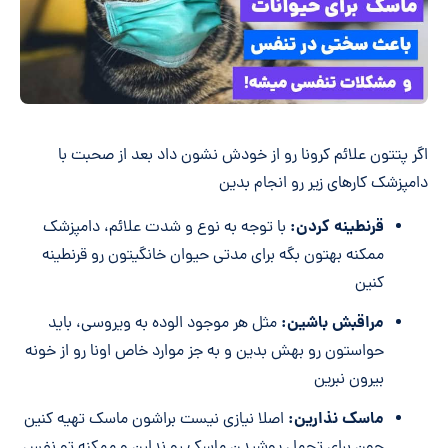
اگر پتتون علائم کرونا رو از خودش نشون داد بعد از صحبت با
دامپزشک کارهای زیر رو انجام بدین
قرنطینه کردن:
با توجه به نوع و شدت علائم، دامپزشک
ممکنه بهتون بگه برای مدتی حیوان خانگیتون رو قرنطینه
کنین
مراقبش باشین:
مثل هر موجود الوده به ویروسی، باید
حواستون رو بهش بدین و به جز موارد خاص اونا رو از خونه
بیرون نبرین
ماسک نذارین:
اصلا نیازی نیست براشون ماسک تهیه کنین
چون برای تحمل پوشیدن ماسک رو ندارن و ممکنه تو نفس