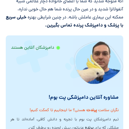
اگه متوجه شدید که شما یا اعضای خانواده دچار علائمی شبیه
آنفولانزا شدید و در عین حال پرنده شما هم حال خوبی نداره،
خیلی سریع
ممکنه این بیماری عاملش باشه. در چنین شرایطی بهتره
با پزشک و دامپزشک پرنده تماس بگیرین.
دامپزشکان آنلاین هستند
مشاوره آنلاین دامپزشکی پت بوم!
پرندت
نگران سلامت
هستی؟ ما اینجاییم تا کمکت کنیم!
تیم دامپزشکان پت بوم با تجربه و دانش کافی، آماده‌اند تا هر
پرنده
مشکلی که برای
عزیزتون پیش اومده رو برطرف کنن.