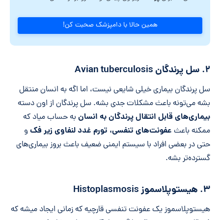
همین حالا با دامپزشک صحبت کن!
۲. سل پرندگان Avian tuberculosis
سل پرندگان بیماری خیلی شایعی نیست، اما اگه به انسان منتقل
بشه می‌تونه باعث مشکلات جدی بشه. سل پرندگان از اون دسته
بیماری‌های قابل انتقال پرندگان به انسان
به حساب میاد که
عفونت‌های تنفسی، تورم غدد لنفاوی زیر فک
ممکنه باعث
و
حتی در بعضی افراد با سیستم ایمنی ضعیف باعث بروز بیماری‌های
گسترده‌تر بشه.
۳. هیستوپلاسموز Histoplasmosis
هیستوپلاسموز یک عفونت تنفسی قارچیه که زمانی ایجاد میشه که