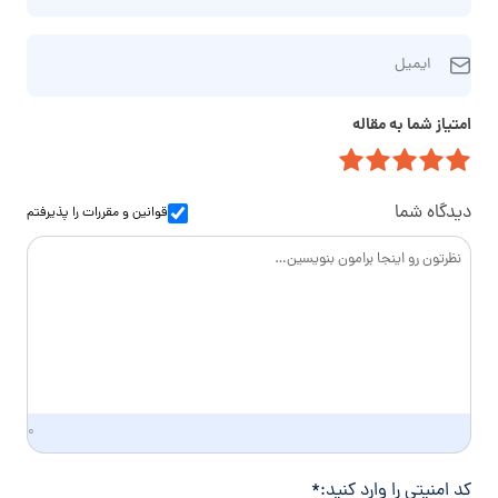
ن
ا
ا
ا
ر
م‌
ایمیل
ی
ه
خ
م
ت
ا
امتیاز شما به مقاله
ی
م
ن
ل
ا
و
س
ا
دیدگاه شما
قوانین و مقررات
را پذیرفتم
د
گ
ی
۰
کد امنیتی را وارد کنید:
*