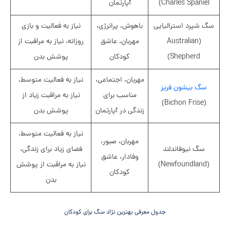
Charles Spaniel)
آپارتمان
سگ شپرد استرالیایی
باهوش، پرانرژی،
نیاز به فعالیت و بازی
(Australian
مهربان، عاشق
روزانه، نیاز به مراقبت از
Shepherd)
کودکان
پوشش بدن
مهربان، اجتماعی،
نیاز به فعالیت متوسط،
سگ بیشون فریز
مناسب برای
نیاز به مراقبت زیاد از
(Bichon Frise)
زندگی در آپارتمان
پوشش بدن
نیاز به فعالیت متوسط،
مهربان، صبور،
سگ نیوفاندلند
فضای زیاد برای زندگی،
وفادار، عاشق
(Newfoundland)
نیاز به مراقبت از پوشش
کودکان
بدن
جدول معرفی بهترین نژاد سگ برای کودکان