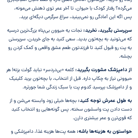
می‌گرده؟ رفتار کودک با حیوان، تا آخر عمر توی ذهنش می‌مونه،
پس اگه این آمادگی رو نمی‌بینید، سراغ سرگرمی دیگه‌ای برید.
سرپرستی بگیرید، نخرید:
نجات یه حیوون بی‌پناه بزرگ‌ترین درسیه
که می‌تونید به بچه‌تون بدید. سعی کنید به جای خریدن، سرپرستی
یه پت رو قبول کنید تا فرزندتون طعم عشق واقعی و کمک کردن رو
بچشه.
از دامپزشک مشورت بگیرید:
کلمه «بی‌دردسر» نباید گولت بزنه! هر
حیوونی نیاز به چکاپ داره. قبل از انتخاب، با بچه‌تون برید کلینیک
و از دامپزشک بپرسید کدوم پت با سبک زندگی شما جورتره.
به طول عمرش توجه کنید:
بچه‌ها خیلی زود وابسته می‌شن و از
دست دادن پت واسشون سخته. پس گونه‌هایی رو انتخاب کنید
که قوی‌ترن و عمر بیشتری دارن.
حواستون به هزینه‌ها باشه:
همه پت‌ها هزینه غذا، دامپزشکی و