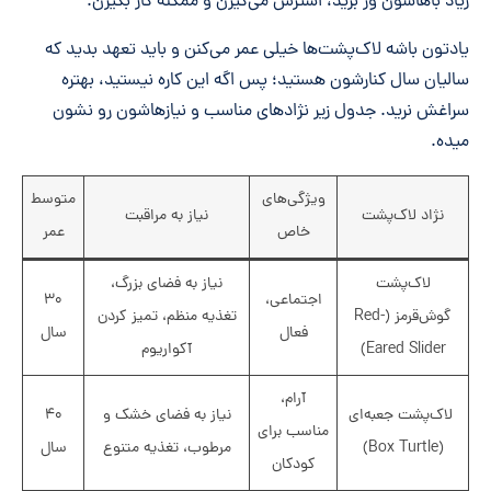
زیاد باهاشون ور برید، استرس می‌گیرن و ممکنه گاز بگیرن.
یادتون باشه لاک‌پشت‌ها خیلی عمر می‌کنن و باید تعهد بدید که
سالیان سال کنارشون هستید؛ پس اگه این کاره نیستید، بهتره
سراغش نرید. جدول زیر نژادهای مناسب و نیازهاشون رو نشون
میده.
ویژگی‌های
متوسط
نژاد لاک‌پشت
نیاز به مراقبت
خاص
عمر
لاک‌پشت
نیاز به فضای بزرگ،
اجتماعی،
۳۰
گوش‌قرمز (Red-
تغذیه منظم، تمیز کردن
فعال
سال
Eared Slider)
آکواریوم
آرام،
لاک‌پشت جعبه‌ای
نیاز به فضای خشک و
۴۰
مناسب برای
(Box Turtle)
مرطوب، تغذیه متنوع
سال
کودکان