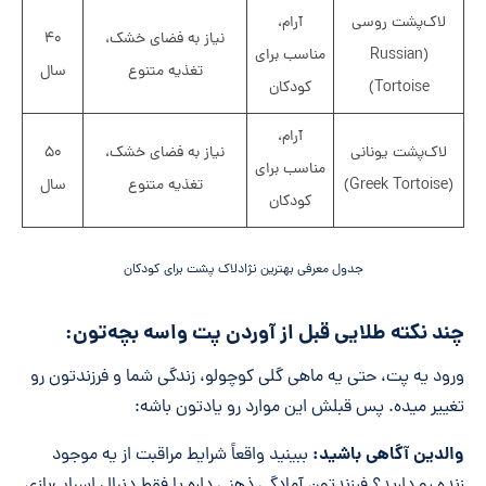
لاک‌پشت روسی
آرام،
نیاز به فضای خشک،
۴۰
(Russian
مناسب برای
تغذیه متنوع
سال
Tortoise)
کودکان
آرام،
لاک‌پشت یونانی
نیاز به فضای خشک،
۵۰
مناسب برای
(Greek Tortoise)
تغذیه متنوع
سال
کودکان
جدول معرفی بهترین نژادلاک پشت برای کودکان
چند نکته طلایی قبل از آوردن پت واسه بچه‌تون:
ورود یه پت، حتی یه ماهی گلی کوچولو، زندگی شما و فرزندتون رو
تغییر میده. پس قبلش این موارد رو یادتون باشه:
والدین آگاهی باشید:
ببینید واقعاً شرایط مراقبت از یه موجود
زنده رو دارید؟ فرزندتون آمادگی ذهنی داره یا فقط دنبال اسباب‌بازی