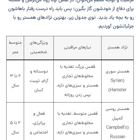
مراقبت و توجه منظم می‌خوان. در ضمن اونا زود می‌ترسن و ممکنه
برای دفاع از خودشون گاز بگیرن؛ پس باید راه درست رفتار باهاشون
رو به بچه یاد بدید. توی جدول زیر، بهترین نژادهای همستر رو با
جزئیاتشون آوردیم.
ویژگی‌های
متوسط
نژاد همستر
نیازهای مراقبتی
شخصیتی
عمر
قفس بزرگ، تغذیه با
همستر سوری
دوستانه و
مخلوط‌های تجاری
۲ تا ۳
(Syrian
آرام، تربیت
همستر و سبزی‌های تازه،
سال
Hamster)
آسان
برس زدن روزانه
همستر روسی
قفس متوسط، تغذیه با
فعال و
کمپبل
مخلوط‌های تجاری
پرانرژی،
۲ تا ۵
(Campbell’s
همستر و سبزی‌های تازه،
اجتماعی و
سال
Russian