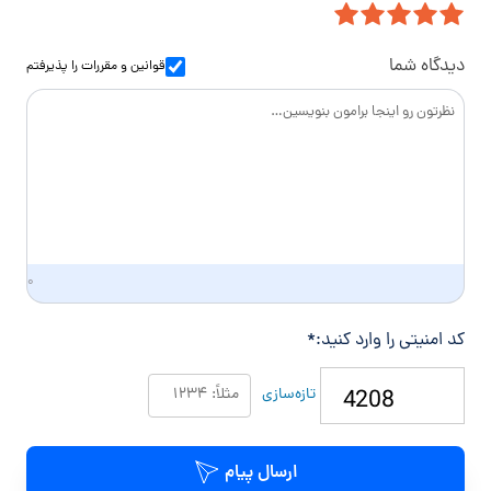
ن
ل
ا
و
س
ا
دیدگاه شما
قوانین و مقررات
را پذیرفتم
د
گ
ی
۰
کد امنیتی را وارد کنید:
*
تازه‌سازی
ارسال پیام