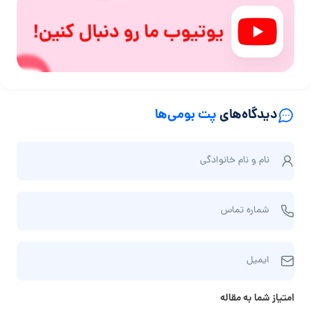
دیدگاه‌های
پت بومی‌ها
ن
نام و نام‌ خانوادگی
ا
م
ش
و
شماره تماس
م
ن
ا
ا
ا
ر
م‌
ایمیل
ی
ه
خ
م
ت
ا
امتیاز شما به مقاله
ی
م