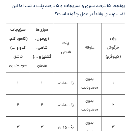
یونجه، ۱۵ درصد سبزی و سبزیجات و ۵ درصد پلت باشد، اما این
تقسیم‌بندی واقعاً در عمل چگونه است؟
سبزی‌ها
سبزیجات
وزن
(ریحون،
(کاهو، کلم،
پلت
خرگوش
علوفه
شاهی،
کدو و …)
فنجان
(کیلوگرم)
گشنیز و …)
قاشق
سوپ‌خوری
فنجان
بدون
۱
یک هشتم
۱
۱
محدودیت
بدون
۲
یک هشتم
۲
۲
محدودیت
بدون
۳
یک چهارم
۳
۳