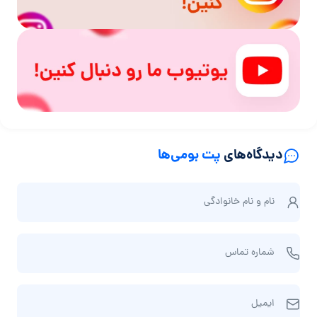
دیدگاه‌های
پت بومی‌ها
ن
نام و نام‌ خانوادگی
ا
م
ش
و
شماره تماس
م
ن
ا
ا
ا
ر
م‌
ایمیل
ی
ه