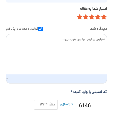
خ
م
ت
ا
امتیاز شما به مقاله
ی
م
ن
ل
ا
و
س
ا
دیدگاه شما
قوانین و مقررات
را پذیرفتم
د
گ
ی
۰
کد امنیتی را وارد کنید:
*
تازه‌سازی