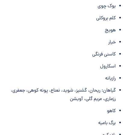
بوک چوی
کلم بروکلی
هویج
خیار
کاسنی فرنگی
اسکارول
رازیانه
گیاهان: ریحان، گشنیز، شوید، نعناع، ​​پونه کوهی، جعفری،
رزماری، مریم گلی، آویشن
کاهو
برگ بامیه