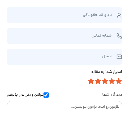
ن
نام و نام‌ خانوادگی
ا
م
ش
و
شماره تماس
م
ن
ا
ا
ا
ر
م‌
ایمیل
ی
ه
خ
م
ت
ا
امتیاز شما به مقاله
ی
م
ن
ل
ا
و
س
ا
دیدگاه شما
قوانین و مقررات
را پذیرفتم
د
گ
ی