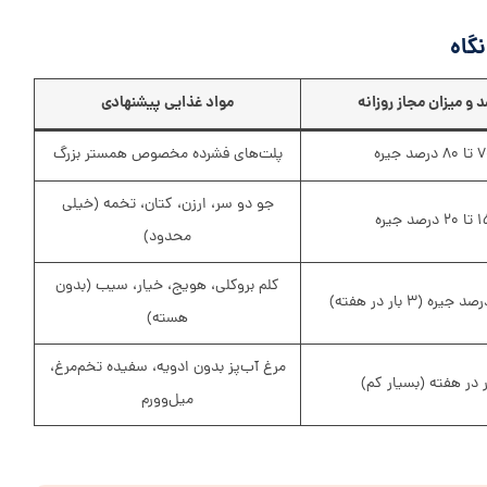
گاه
 و میزان مجاز روزانه
مواد غذایی پیشنهادی
۸ درصد جیره
پلت‌های فشرده مخصوص همستر بزرگ
جو دو سر، ارزن، کتان، تخمه (خیلی
۲۰ درصد جیره
محدود)
کلم بروکلی، هویج، خیار، سیب (بدون
هسته)
مرغ آب‌پز بدون ادویه، سفیده تخم‌مرغ،
میل‌وورم