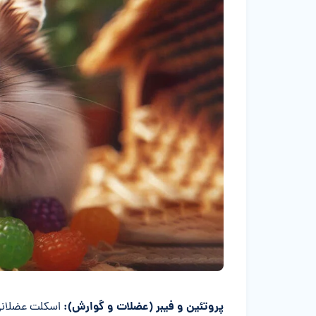
پروتئین و فیبر (عضلات و گوارش):
اسکلت عضلانی و