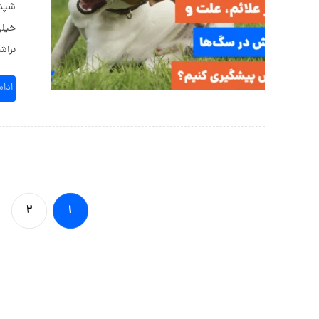
شپش 
خیلی
براش
ادا
۲
۱