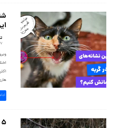
شنا
این
تی
۲۷ مرداد
ویرو
اختل
اکثرا
هاری
ادا