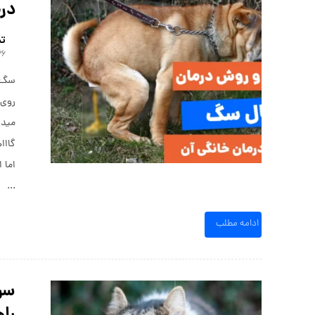
درم
تی
۲۶ مرداد 
سگ‌ه
روی 
میدو
گااا
اما 
...
ادامه مطلب
سرف