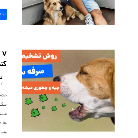
ادا
۷
کن
تی
۲ شهریور ۱۴۰۴
حتما
سگ‌ه
مستع
ها ع
هستن