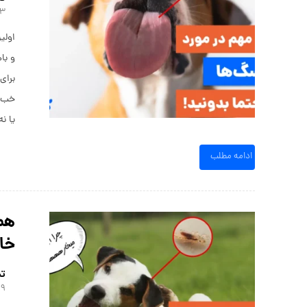
۱۳ تیر 
اولی
و با
برای
خب ی
یا نه
ادامه مطلب
همه
خان
تی
۹ تیر ۱۴۰۴