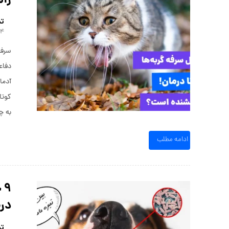
راه
تی
۲۴ مرداد
سرفه
دفاع
آدما
کوتا
به چ
ادامه مطلب
۹
درم
تی