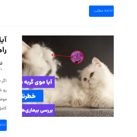
ادامه مطلب
آیا
راه
تی
۳۰ مردا
اگر 
رو ش
موضو
کامل
ادا