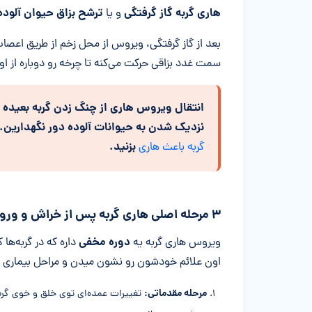
هاری گربه
گاز گرفتگی
ترشح بزاق حیوان آلوده
و یا
بعد از گاز گرفتگی، ویروس از محل زخم از طریق اعصاب
سمت غدد بزاقی حرکت می‌کنه تا چرخه رو دوباره از اول
انتقال ویروس هاری از چنگ زدن گربه بعیده 
نزدیک شدن به حیوانات آلوده دور نگهدارین. 
بزنید.
گربه باعث هاری
۳ مرحله اصلی هاری گربه پس از خراش و ورود به میزبان
دوره مخفی
ویروس هاری گربه یه
داره که در گربه‌ها
اون علائم خودشون رو نشون میدن و مراحل بیماری 
مرحله مقدماتی:
تغییرات عمده‌ای توی خلق و خوی گربتو