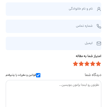
ن
نام و نام‌ خانوادگی
ا
م
ش
و
شماره تماس
م
ن
ا
ا
ا
ر
م‌
ایمیل
ی
ه
خ
م
ت
ا
امتیاز شما به مقاله
ی
م
ن
ل
ا
و
س
ا
دیدگاه شما
قوانین و مقررات
را پذیرفتم
د
گ
ی