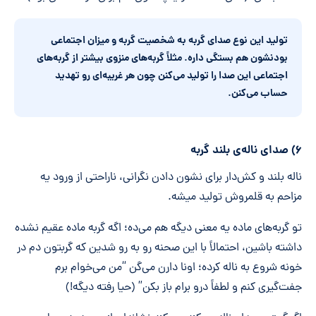
تولید این نوع صدای گربه به شخصیت گربه و میزان اجتماعی
بودنشون هم بستگی داره. مثلاً گربه
های منزوی بیشتر از گربه
های
اجتماعی این صدا را تولید می
کنن چون هر غریبه
ای رو تهدید
حساب می
کنن.
۶) صدای ناله‌ی بلند گربه
ناله بلند و کش‌دار برای نشون دادن نگرانی، ناراحتی از ورود یه
مزاحم به قلمروش تولید میشه.
تو گربه‌های ماده یه معنی دیگه هم می‌ده؛ اگه گربه ماده عقیم نشده
داشته باشین، احتمالاً با این صحنه رو به رو شدین که گربتون دم در
خونه شروع به ناله کرده؛ اونا دارن می‌گن “من می‌خوام برم
جفت‌گیری کنم و لطفاً درو برام باز بکن” (حیا رفته دیگه!)