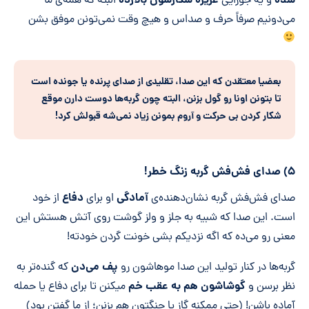
شده
غریزه شکارشون بالا
زده
و یه جورایی
البته که همه‌ی ما
می‌دونیم صرفاً حرف و صداس و هیچ وقت نمی‌تونن موفق بشن
بعضیا معتقدن که این صدا، تقلیدی از صدای پرنده یا جونده است
تا بتونن اونا رو گول بزنن، البته چون گربه
ها دوست دارن موقع
شکار کردن بی حرکت و آروم بمونن زیاد نمی
شه قبولش کرد!
۵) صدای فش‌فش گربه زنگ خطر!
آمادگی
دفاع
صدای فش‌فش گربه نشان‌دهنده‌ی
او برای
از خود
است. این صدا که شبیه به جلز و ولز گوشت روی آتش هستش این
معنی رو می‌ده که اگه نزدیکم بشی خونت گردن خودته!
پف می‌دن
گربه‌ها در کنار تولید این صدا موهاشون رو
که گنده‌تر به
گوشاشون هم به عقب خم
نظر برسن و
میکنن تا برای دفاع یا حمله
آماده باشن! (حتی ممکنه گاز یا چنگتون هم بزنن؛ از ما گفتن بود)