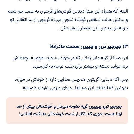
البته اگه همراه این صدا دیدین گوش‌های گربتون به عقب خم شده
و بدنش حالت تدافعی گرفته؛ نشون می‌ده گربتون از یه اتفاقی تو
خونه ترسیده و الان مضطرب هستش.
۳) جیرجیر تررر و چییررر صحبت مادرانه!
این صدا از گربه مادر زمانی که می‌خواد یه حرف مهم به بچه‌هاش
بزنه تولید میشه و بیشتر برای جلب توجه به کار میره.
پس اگه دیدین گربتون همچین صدایی داره از خودش در میاره،
بدونین که لابه‌لای این صدا‌ها، حرفای مهمی داره ‌زده میشه.
جیرجیر تررر چیییررر گربه نشونه هیجان و خوشحالی بیش از حد
اونا هست؛ جوری که انگار از شدت خوشحالی به لکنت افتادن
!