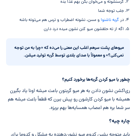
گرسنشونه و می‌خوان بگن بهم غذا بده
جلب توجه شما
در
گربه ناشنوا
و مسن، نشونه اضطراب و ترس هم می‌تونه باشه
اگه از ته حلقشون میو کنن نشون میده درد دارن
میو
های پشت
سرهم اغلب این معنی را می
ده که «چرا به من توجه
نمی
کنی؟» و معمولاً با صدای بلندی توسط گربه تولید میشن.
چطور با میو کردن گربه‌ها برخورد کنیم؟
ری‌اکشن نشون دادن به هر میو گربتون باعث میشه اونا یاد بگیرن
همیشه با میو کردن کارشون رو پیش ببرن که قطعاً باعث میشه هم
سر شما بره هم اعصاب همسایه‌ها بهم بریزه.
چاره چیه؟
باید متوجه بشین کدوم میو نشون‌دهنده یه مشکل و کدوما برای