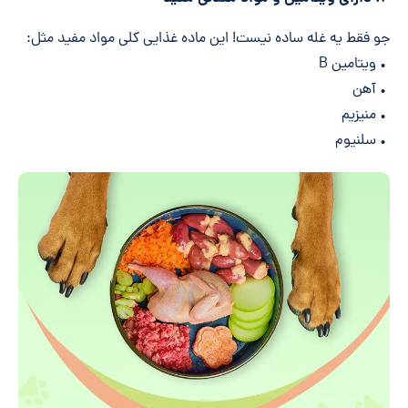
جو فقط یه غله ساده نیست! این ماده غذایی کلی مواد مفید مثل:
• ویتامین B
• آهن
• منیزیم
• سلنیوم