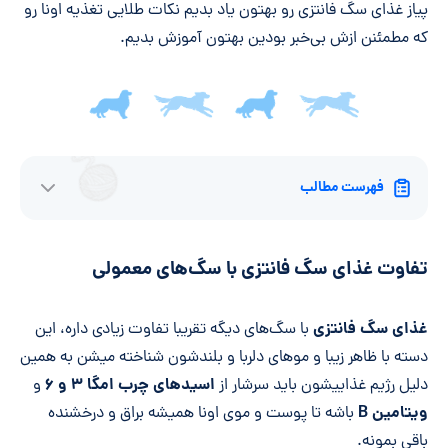
پیاز غذای سگ فانتزی رو بهتون یاد بدیم نکات طلایی تغذیه‌ اونا رو
که مطمئنن ازش بی‌خبر بودین بهتون آموزش بدیم.
فهرست مطالب
تفاوت غذای سگ فانتزی با سگ‌های معمولی
غذای سگ فانتزی
با سگ‌های دیگه تقریبا تفاوت زیادی داره، این
دسته با ظاهر زیبا و موهای دلربا و بلندشون شناخته میشن به همین
اسیدهای چرب امگا ۳ و ۶
دلیل رژیم غذاییشون باید سرشار از
و
ویتامین
B
باشه تا پوست و موی اونا همیشه براق و درخشنده
باقی بمونه.