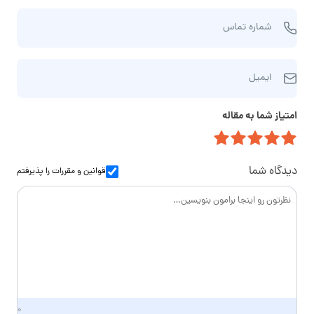
م
ش
و
شماره تماس
م
ن
ا
ا
ا
ر
م‌
ایمیل
ی
ه
خ
م
ت
ا
امتیاز شما به مقاله
ی
م
ن
ل
ا
و
س
ا
دیدگاه شما
قوانین و مقررات
را پذیرفتم
د
گ
ی
۰