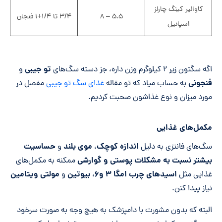
کاوالیر کینگ چارلز
۵.۵ – ۸
۳/۴ تا ۱/۴+۱ فنجان
اسپانیل
تو جیبی
اگه سگتون زیر ۲ کیلوگرم وزن داره، جز دسته سگ‌های
و
فنجونی
به حساب میاد که تو مقاله
غذای سگ تو جیبی
مفصل در
مورد میزان و نوع غذاشون صحبت کردیم.
مکمل‌های غذایی
اندازه کوچک
موی بلند
حساسیت
سگ‌های فانتزی به دلیل
،
و
بیشتر نسبت به مشکلات پوستی و گوارشی
ممکنه به مکمل‌های
اسیدهای چرب امگا ۳ و۶
بیوتین
مولتی ویتامین
غذایی مثل
،
و
نیاز پیدا کنن.
البته که بدون مشورت با دامپزشک به هیچ وجه به صورت سرخود