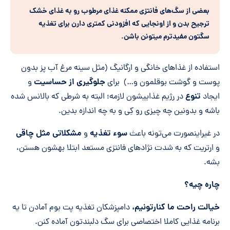
بعضی از سگ‌های فانتزی ممکنه غذای مرطوب رو به غذای خشک
ترجیح بدن و از اونجایی که افزودنی کمتری دارن برای تغذیه
سگتون مفیدترم میتونن باشن.
استفاده از غذاهای خانگی و ارگانیگ (مثل سینه مرغ آب پز بدون
جلوگیری از حساسیت
پوست و گوشت بوقلمون و…) برای
و
تنوع
ایجاد
در رژیم غذاییشون لازمه؛ البته به شرطی که بالانس شده
باشه و بدونین چه چیزی رو کِی و به چه اندازه بدین.
سوء تغذیه
مشکلاتی مثل چاقی
در غیراینصورت می‌تونه باعث
و
و ارتریت که به شدت نژادهای فانتزی مستعد ابتلا بهشون هستن،
بشه.
چاره چیه؟
خیالت راحت ما کنارتونیم،
دامپزشکان تغذیه پت بوم آمادن تا یه
برنامه غذایی کاملا اختصاصی برای سگ دلبندتون آماده کنن.